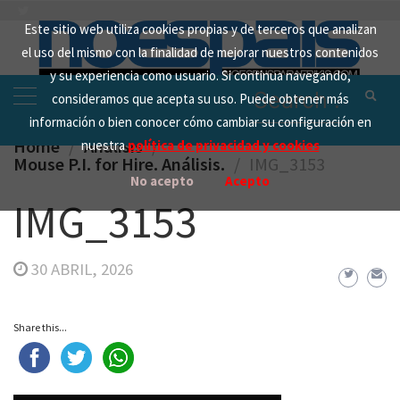
Skip
Este sitio web utiliza cookies propias y de terceros que analizan
to
el uso del mismo con la finalidad de mejorar nuestros contenidos
content
y su experiencia como usuario. Si continua navegando,
Search
consideramos que acepta su uso. Puede obtener más
for:
información o bien conocer cómo cambiar su configuración en
Home
Analisis
nuestra
política de privacidad y cookies
Mouse P.I. for Hire. Análisis.
IMG_3153
No acepto
Acepto
IMG_3153
30 ABRIL, 2026
Share this...