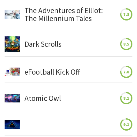
convierten
The Adventures of Elliot:
así en los
7.8
The Millennium Tales
más
vendidos
en su
Dark Scrolls
8.5
primer fin
de semana
en la
historia de
eFootball Kick Off
7.8
Nintendo.
Seguro que
[…]
Atomic Owl
8.1
LÉELO YA
9.1