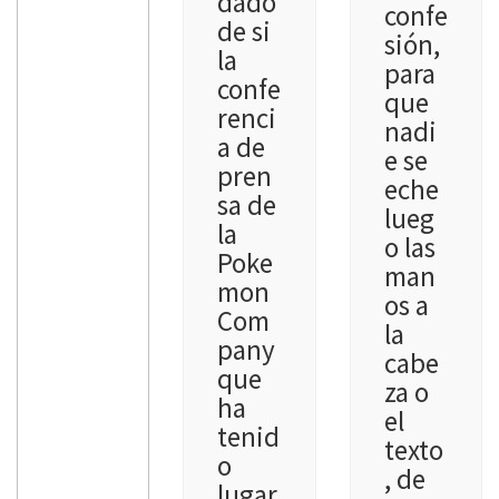
dado
confe
de si
sión,
la
para
confe
que
renci
nadi
a de
e se
pren
eche
sa de
lueg
la
o las
Poke
man
mon
os a
Com
la
pany
cabe
que
za o
ha
el
tenid
texto
o
, de
lugar