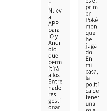
es el
E
prim
Nuev
er
a
Poké
APP
mon
para
que
IO y
he
Andr
juga
oid
do.
que
En
perm
mi
itirá
casa,
a los
la
Entre
políti
nado
ca de
res
tener
gesti
una
onar
sola