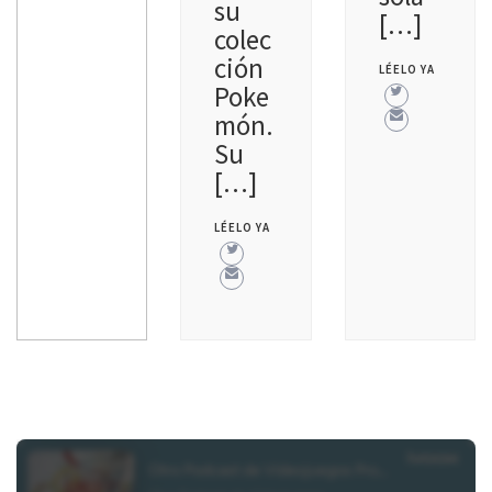
su
[…]
colec
ción
LÉELO YA
Poke
món.
Su
[…]
LÉELO YA
En Portada
Noticias
Pokémon
Escarlata y
Púrpura arrasan