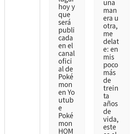
una
hoy y
man
que
era u
será
otra,
publi
me
cada
delat
en el
e: en
canal
mis
ofici
poco
al de
más
Poké
de
mon
trein
en Yo
ta
utub
años
e
de
Poké
vida,
mon
este
HOM