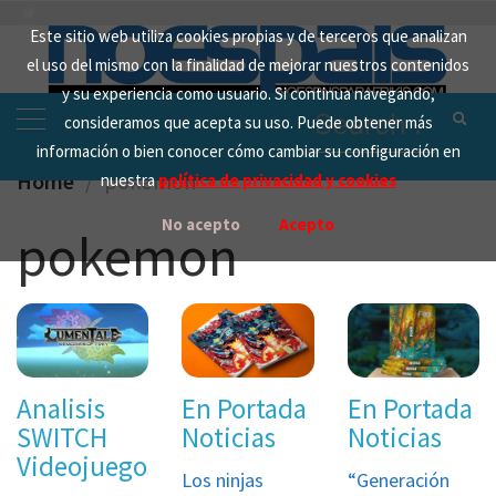
Skip
Este sitio web utiliza cookies propias y de terceros que analizan
to
el uso del mismo con la finalidad de mejorar nuestros contenidos
content
y su experiencia como usuario. Si continua navegando,
Search
consideramos que acepta su uso. Puede obtener más
for:
información o bien conocer cómo cambiar su configuración en
Home
pokemon
nuestra
política de privacidad y cookies
No acepto
Acepto
pokemon
Analisis
En Portada
En Portada
SWITCH
Noticias
Noticias
Videojuegos
Los ninjas
“Generación