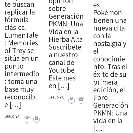
opinión
te buscan
es
sobre
replicar la
Pokémon
Generación
fórmula
tienen una
PKMN: Una
clásica.
nueva cita
Vida en la
LumenTale
con la
Hierba Alta
: Memories
nostalgia y
Suscríbete
of Trey se
el
a nuestro
sitúa en un
conocimie
canal de
punto
nto. Tras el
Youtube
intermedio
éxito de su
Este mes
: toma una
primera
en […]
base muy
edición, el
reconocibl
libro
LÉELO YA
e […]
Generación
PKMN: Una
LÉELO YA
vida en la
[…]