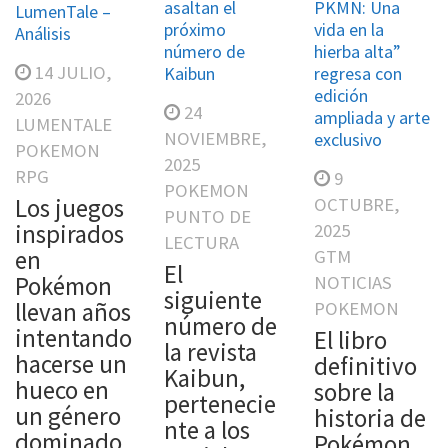
asaltan el
PKMN: Una
LumenTale –
próximo
vida en la
Análisis
número de
hierba alta”
14 JULIO,
Kaibun
regresa con
edición
2026
24
ampliada y arte
LUMENTALE
NOVIEMBRE,
exclusivo
POKEMON
2025
RPG
9
POKEMON
Los juegos
OCTUBRE,
PUNTO DE
inspirados
2025
LECTURA
en
GTM
El
Pokémon
NOTICIAS
siguiente
llevan años
POKEMON
número de
intentando
El libro
la revista
hacerse un
definitivo
Kaibun,
hueco en
sobre la
pertenecie
un género
historia de
nte a los
dominado
Pokémon