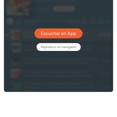
en ventas en su
estreno
24
NOVIEMBRE,
2022
NINTENDO
POKEMON
VENTAS
*Fuente:
nota de
prensa Las
ventas
globales
Pokémon
Escarlata y
Pokémon