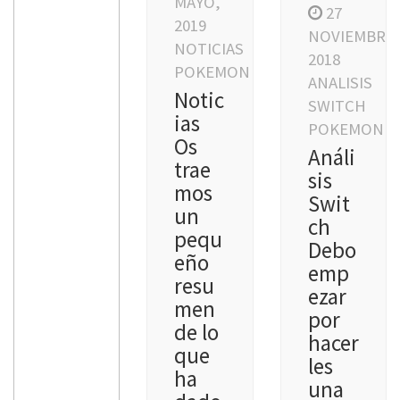
MAYO,
27
2019
NOVIEMBRE,
NOTICIAS
2018
POKEMON
ANALISIS
Notic
SWITCH
ias
POKEMON
Os
Análi
trae
sis
mos
Swit
un
ch
pequ
Debo
eño
emp
resu
ezar
men
por
de lo
hacer
que
les
ha
una