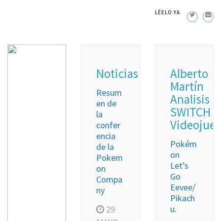
LÉELO YA
Noticias
Alberto
Martín
Resum
Analisis
en de
SWITCH
la
Videojue
confer
encia
Pokém
de la
on
Pokem
Let’s
on
Go
Compa
Eevee/
ny
Pikach
u.
29