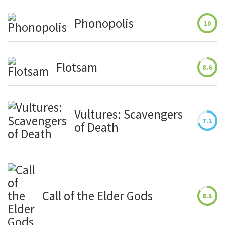
Phonopolis
10
Flotsam
8.6
Vultures: Scavengers
7.1
of Death
Call of the Elder Gods
8.5