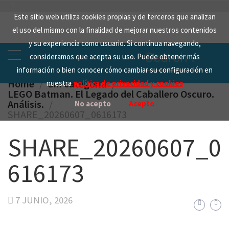
Skip
Este sitio web utiliza cookies propias y de terceros que analizan
to
el uso del mismo con la finalidad de mejorar nuestros contenidos
content
y su experiencia como usuario. Si continua navegando,
Search
consideramos que acepta su uso. Puede obtener más
for:
información o bien conocer cómo cambiar su configuración en
Home
Sin categoría
nuestra
política de privacidad y cookies
LEGO Batman. El Legado del Caballero Oscuro.
Análisis.
No acepto
Acepto
SHARE_20260607_0616173
SHARE_20260607_0
616173
7 JUNIO, 2026