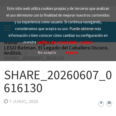
Skip
Este sitio web utiliza cookies propias y de terceros que analizan
to
el uso del mismo con la finalidad de mejorar nuestros contenidos
content
y su experiencia como usuario. Si continua navegando,
Search
consideramos que acepta su uso. Puede obtener más
for:
información o bien conocer cómo cambiar su configuración en
Home
Sin categoría
nuestra
política de privacidad y cookies
LEGO Batman. El Legado del Caballero Oscuro.
Análisis.
No acepto
Acepto
SHARE_20260607_0616130
SHARE_20260607_0
616130
7 JUNIO, 2026