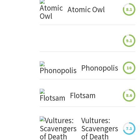
Atomic Owl
8.1
9.1
Phonopolis
10
Flotsam
8.6
Vultures:
Scavengers
7.1
of Death