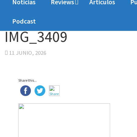
Noticias
Reviews
Articulos
Pu
Home
Sin categoría
LEGO Batman. El Legado 
Podcast
IMG_3409
11 JUNIO, 2026
Share this...