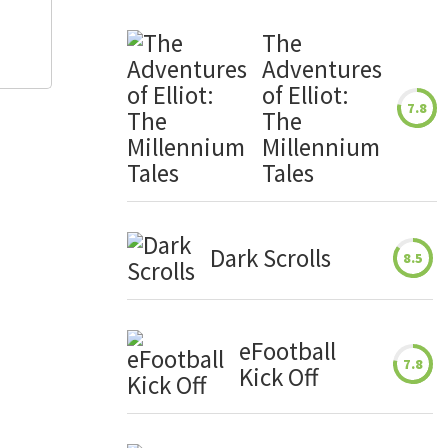
The
Adventures
of Elliot:
7.8
The
Millennium
Tales
Dark Scrolls
8.5
eFootball
7.8
Kick Off