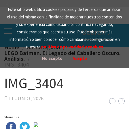
Skip
Este sitio web utiliza cookies propias y de terceros que analizan
to
el uso del mismo con la finalidad de mejorar nuestros contenidos
content
y su experiencia como usuario. Si continua navegando,
Search
consideramos que acepta su uso. Puede obtener más
for:
información o bien conocer cómo cambiar su configuración en
Home
Sin categoría
nuestra
política de privacidad y cookies
LEGO Batman. El Legado del Caballero Oscuro.
Análisis.
No acepto
Acepto
IMG_3404
IMG_3404
11 JUNIO, 2026
Share this...