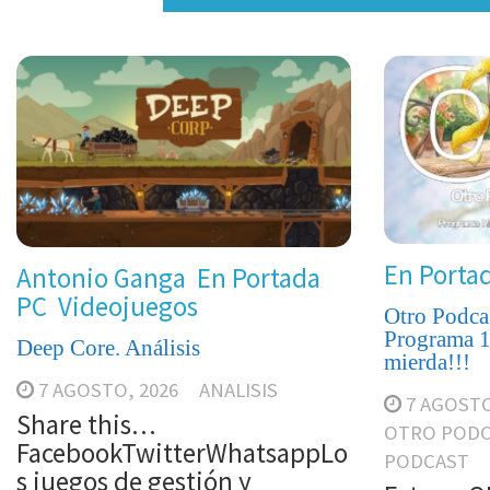
En Porta
Antonio Ganga
En Portada
PC
Videojuegos
Otro Podca
Programa 19
Deep Core. Análisis
mierda!!!
7 AGOSTO, 2026
ANALISIS
7 AGOSTO
Share this…
OTRO PODC
FacebookTwitterWhatsappLo
PODCAST
s juegos de gestión y