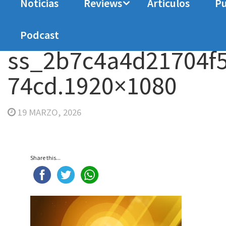
Noticias
Reviews
Articulos
Pu
Home
Videojuegos
NEVA: Prologue. Análisis
Podcast
ss_2b7c4a4d21704f
74cd.1920×1080
19 MARZO, 2026
Share this...