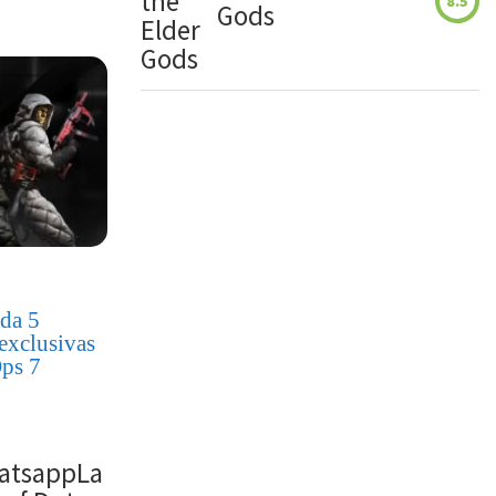
8.5
Gods
da 5
exclusivas
Ops 7
atsappLa