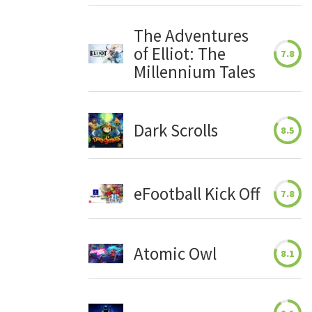
The Adventures
of Elliot: The
7.8
Millennium Tales
Dark Scrolls
8.5
eFootball Kick Off
7.8
Atomic Owl
8.1