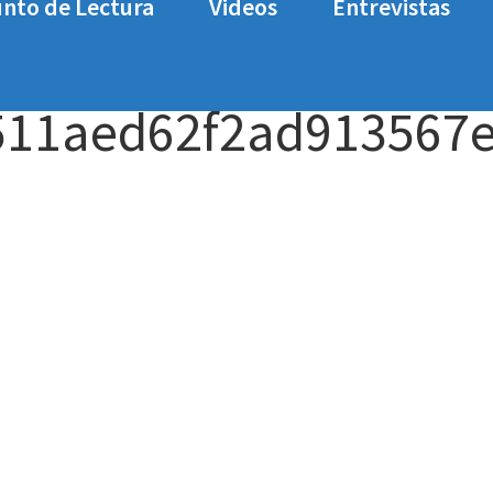
nto de Lectura
Videos
Entrevistas
ss_2b7c4a4d21704f511aed62f2ad913567e22074cd
511aed62f2ad913567