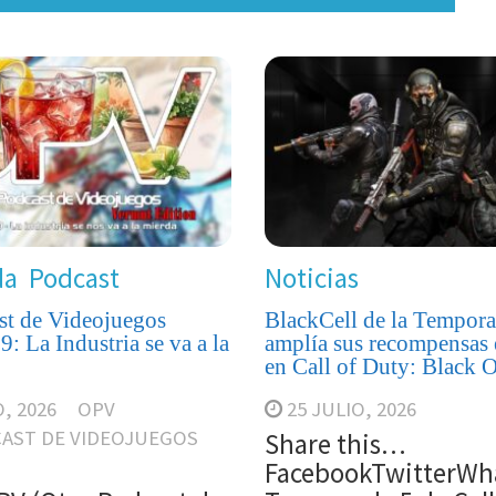
da
Podcast
Noticias
st de Videojuegos
BlackCell de la Tempora
: La Industria se va a la
amplía sus recompensas 
en Call of Duty: Black 
, 2026
OPV
25 JULIO, 2026
AST DE VIDEOJUEGOS
Share this…
FacebookTwitterWh