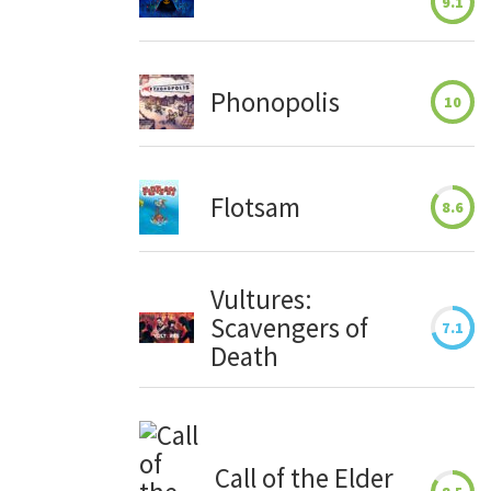
9.1
Phonopolis
10
Flotsam
8.6
Vultures:
Scavengers of
7.1
Death
Call of the Elder