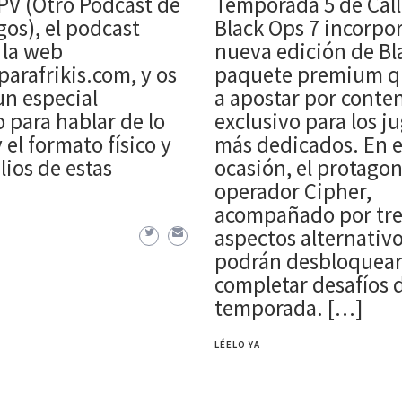
PV (Otro Podcast de
Temporada 5 de Call
os), el podcast
Black Ops 7 incorpo
e la web
nueva edición de Bla
arafrikis.com, y os
paquete premium q
un especial
a apostar por conte
 para hablar de lo
exclusivo para los j
 el formato físico y
más dedicados. En e
lios de estas
ocasión, el protagoni
operador Cipher,
acompañado por tre
aspectos alternativ
podrán desbloquear
completar desafíos 
temporada. […]
LÉELO YA