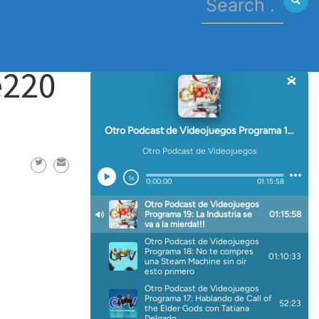
for:
.1920×1080
e220