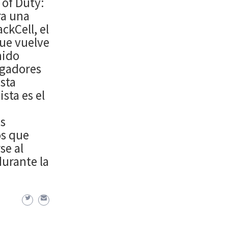
 of Duty:
ra una
ckCell, el
ue vuelve
nido
ugadores
sta
sta es el
s
os que
se al
durante la