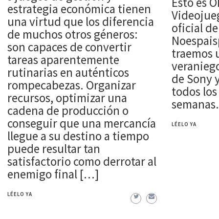
Esto es O
estrategia económica tienen
Videojueg
una virtud que los diferencia
oficial d
de muchos otros géneros:
Noespaisp
son capaces de convertir
traemos 
tareas aparentemente
veraniego
rutinarias en auténticos
de Sony y
rompecabezas. Organizar
todos los 
recursos, optimizar una
semanas.
cadena de producción o
conseguir que una mercancía
LÉELO YA
llegue a su destino a tiempo
puede resultar tan
satisfactorio como derrotar al
enemigo final […]
LÉELO YA