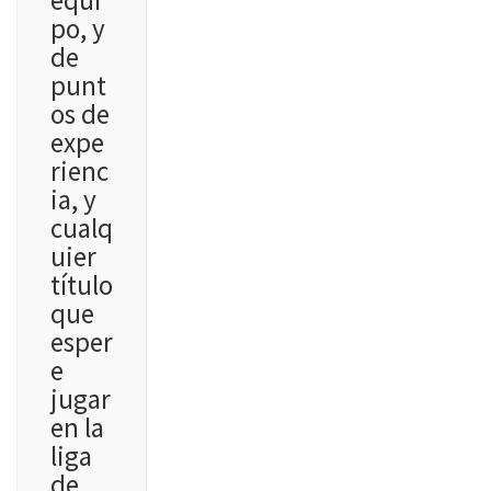
equi
po, y
de
punt
os de
expe
rienc
ia, y
cualq
uier
título
que
esper
e
jugar
en la
liga
de