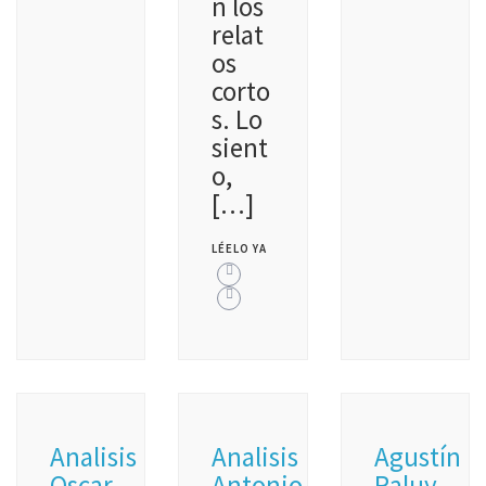
n los
relat
os
corto
s. Lo
sient
o,
[…]
LÉELO YA
Analisis
Analisis
Agustín
Oscar
Antonio
Raluy