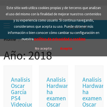
Skip
Este sitio web utiliza cookies propias y de terceros que analizan
to
el uso del mismo con la finalidad de mejorar nuestros contenidos
content
y su experiencia como usuario. Si continua navegando,
Search
consideramos que acepta su uso. Puede obtener más
for:
información o bien conocer cómo cambiar su configuración en
Home
2018
nuestra
política de privacidad y cookies
No acepto
Acepto
Año:
2018
Analisis
Analisis
Analisis
Oscar
Hardware
Hardware
García
ha
ha
PS4
examen
examen
Videojuegos
Oscar
Oscar