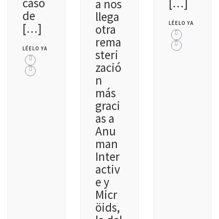
caso
[…]
a nos
de
llega
LÉELO YA
[…]
otra
rema
LÉELO YA
steri
zació
n
más
graci
as a
Anu
man
Inter
activ
e y
Micr
öids,