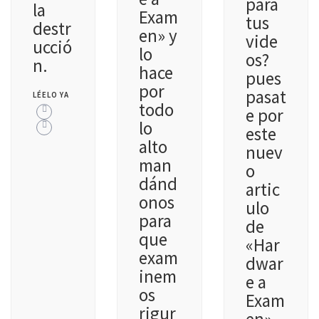
para
la
Exam
tus
destr
en» y
vide
ucció
lo
os?
n.
hace
pues
por
pasat
LÉELO YA
todo
e por
lo
este
alto
nuev
man
o
dánd
artic
onos
ulo
para
de
que
«Har
exam
dwar
inem
e a
os
Exam
rigur