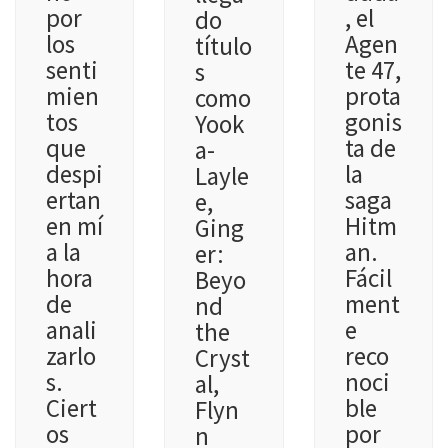
por
, el
do
los
Agen
título
senti
te 47,
s
mien
prota
como
tos
gonis
Yook
que
ta de
a-
despi
la
Layle
ertan
saga
e,
en mí
Hitm
Ging
a la
an.
er:
hora
Fácil
Beyo
de
ment
nd
anali
e
the
zarlo
reco
Cryst
s.
noci
al,
Ciert
ble
Flyn
os
por
n