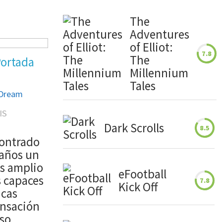
The
Adventures
of Elliot:
7.8
The
Portada
Millennium
Tales
 Dream
IS
Dark Scrolls
8.5
ontrado
 años un
s amplio
eFootball
s capaces
7.8
Kick Off
icas
ensación
so.