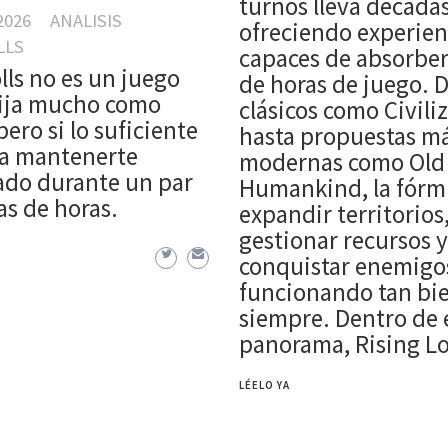
turnos lleva década
2026
ANALISIS
ofreciendo experien
LLS
capaces de absorber
lls no es un juego
de horas de juego. 
xija mucho como
clásicos como Civiliz
pero si lo suficiente
hasta propuestas m
a mantenerte
modernas como Old
do durante un par
Humankind, la fórm
s de horas.
expandir territorios
gestionar recursos y
conquistar enemigo
funcionando tan bi
siempre. Dentro de 
panorama, Rising L
LÉELO YA