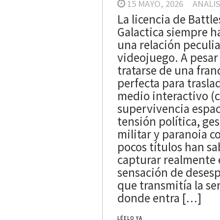
15 MAYO, 2026
ANALIS
La licencia de Battle
AN
PC
PS5
REVIEW
Galactica siempre h
S
una relación peculia
man. El Legado del
videojuego. A pesar
 Oscuro e s un juego
tratarse de una fran
do con evidente
perfecta para traslad
cia el personaje,
medio interactivo (
e referencias para
supervivencia espac
onados veteranos y lo
tensión política, ge
emente accesible
militar y paranoia c
enes simplemente
pocos títulos han s
na aventura
capturar realmente 
a en compañía.
sensación de deses
que transmitía la ser
donde entra […]
LÉELO YA