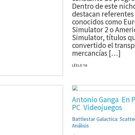
Dentro de este nich
destacan referentes
conocidos como Eur
Simulator 2 o Ameri
Simulator, títulos q
convertido el transp
mercancías […]
LÉELO YA
PS5
Series X
oría
Videojuegos
Antonio Ganga
En 
 El Legado del Caballero
PC
Videojuegos
sis.
Battlestar Galactica: Scatt
, 2026
ANALISIS
Análisis
DEL CABALLERO