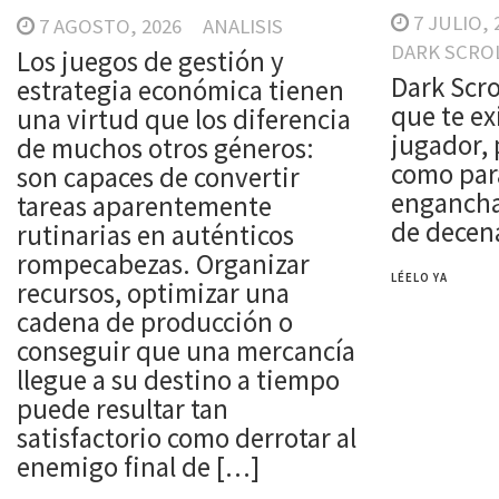
7 JULIO, 
7 AGOSTO, 2026
ANALISIS
DARK SCRO
Los juegos de gestión y
Dark Scro
estrategia económica tienen
que te e
una virtud que los diferencia
jugador, 
de muchos otros géneros:
como par
son capaces de convertir
engancha
tareas aparentemente
de decena
rutinarias en auténticos
rompecabezas. Organizar
LÉELO YA
recursos, optimizar una
cadena de producción o
conseguir que una mercancía
llegue a su destino a tiempo
puede resultar tan
satisfactorio como derrotar al
enemigo final de […]