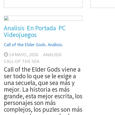
Analisis
En Portada
PC
Analisis
Videojuegos
Videojue
Analisis
En Portada
PC
Phonopolis. Análisis
Diablo IV: Lo
Videojuegos
3 JUNIO, 2026
ANALISIS
21 MAYO,
Call of the Elder Gods. Análisis.
PHONOPOLIS
DIABLO IV
14 MAYO, 2026
ANALISIS
el juego de Amanita Design
Lord of H
CALL OF THE SEA
va, esencialmente de tocar lo
IV a su c
Call of the Elder Gods viene a
que hay en pantalla. Y al
Mefisto m
ser todo lo que se le exige a
rededor de esa idea tan
Skovos re
una secuela, que sea más y
sencilla estos genios de los
Santuari
mejor. La historia es más
point&click han montado
luchan p
grande, esta mejor escrita, los
toda una obra de ingeniería
desmoron
personajes son más
jugable digna de ocupar un
que convi
complejos, los puzles son más
puesto bien alto en Hall of
ideología