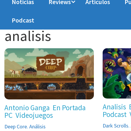
Noticias
Reviews
Articulos
Pu
Home
analisis
Podcast
analisis
Analisis
Antonio Ganga
En Portada
Podcast
PC
Videojuegos
Dark Scrolls. 
Deep Core. Análisis