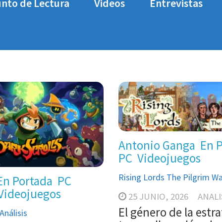
nto de Lectura
Videos
Entrevistas
Antonio Ganga
En 
PC
Videojuegos
Rising Lords The Pilgrim War
En Portada
PC
Videojuegos
25 JUNIO, 2026
ANALI
El género de la estr
Análisis