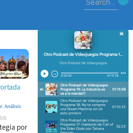
for:
Portada
. Análisis
SIS
ategia por