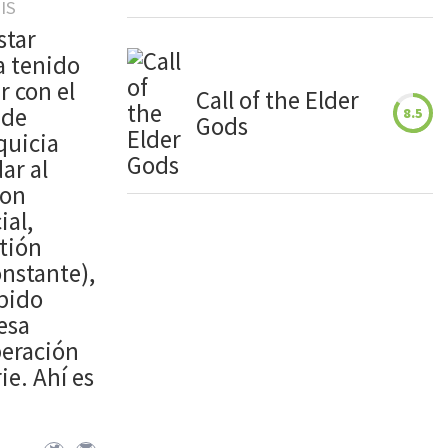
IS
star
a tenido
r con el
Call of the Elder
 de
8.5
Gods
quicia
ar al
con
ial,
stión
onstante),
abido
esa
peración
ie. Ahí es