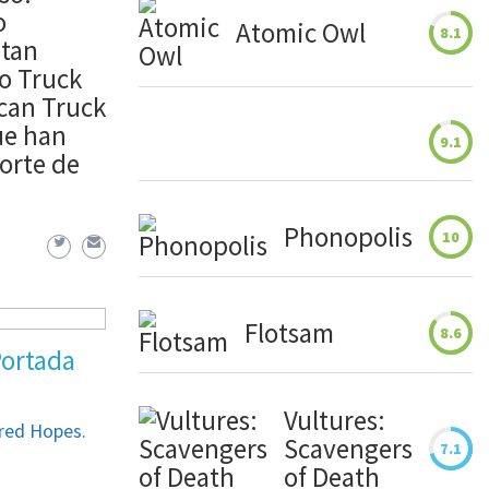
o
Atomic Owl
8.1
 tan
o Truck
can Truck
ue han
9.1
orte de
Phonopolis
10
Flotsam
8.6
Portada
Vultures:
ered Hopes.
Scavengers
7.1
of Death