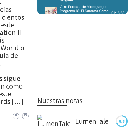
s
cias
 cientos
Desde
ation II
ás
 World o
ula de
,
s sigue
en como
este
Nuestras notas
ords […]
LumenTale
6.8