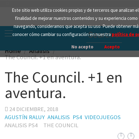
Skip
Este sitio web utiliza cookies propias y de terceros que analizan e
to
finalidad de mejorar nuestros contenidos y su experiencia como 
content
navegando, consideramos que acepta su uso. Puede obtener más
Search
conocer cómo cambiar su configuración en nuestra
política de p
for:
No acepto
Acepto
Home
Analisis
The Council. +1 en aventura.
The Council. +1 en
aventura.
24 DICIEMBRE, 2018
AGUSTÍN RALUY
ANALISIS
PS4
VIDEOJUEGOS
ANALISIS PS4
THE COUNCIL