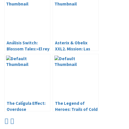
Análisis Switch:
Asterix & Obelix
Blossom Tales:»El rey
XXL2. Mission: Las
durmiente». Sabor
Vegum. Están locos
añejo.
estos romanos!.
The Calígula Effect:
The Legend of
Overdose
Heroes: Trails of Cold
Steel II.