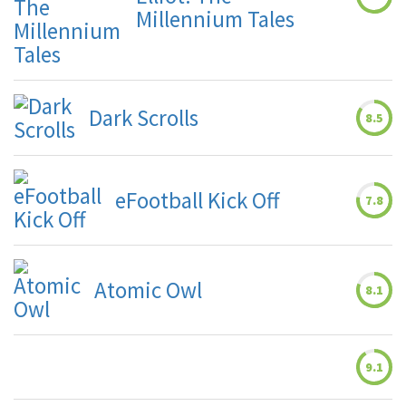
Millennium Tales
Dark Scrolls
8.5
eFootball Kick Off
7.8
Atomic Owl
8.1
9.1