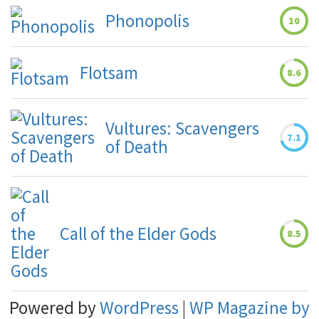
Phonopolis
10
Flotsam
8.6
Vultures: Scavengers
7.1
of Death
Call of the Elder Gods
8.5
Powered by
WordPress
|
WP Magazine by