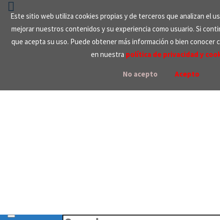
Skip
to
Este sitio web utiliza cookies propias y de terceros que analizan el u
content
mejorar nuestros contenidos y su experiencia como usuario. Si con
que acepta su uso. Puede obtener más información o bien conocer 
en nuestra
política de privacidad y coo
No acepto
Acepto