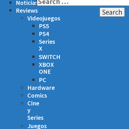
Search
Noticias
for:
Reviews
Videojuegos
PS5
PS4
Series
X
SWITCH
XBOX
ONE
PC
Hardware
Comics
Cine
y
Series
Juegos