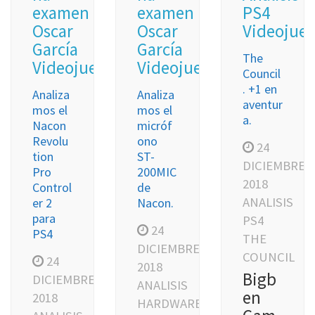
examen
examen
PS4
Oscar
Oscar
Videojue
García
García
The
Videojuegos
Videojuegos
Council
. +1 en
Analiza
Analiza
aventur
mos el
mos el
a.
Nacon
micróf
Revolu
ono
24
tion
ST-
DICIEMBRE,
Pro
200MIC
2018
Control
de
ANALISIS
er 2
Nacon.
para
PS4
24
PS4
THE
DICIEMBRE,
COUNCIL
24
2018
Bigb
DICIEMBRE,
ANALISIS
en
2018
HARDWARE