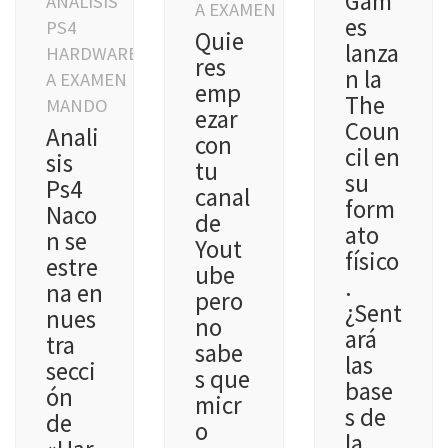
Gam
ANALISIS
A EXAMEN
es
PS4
Quie
lanza
HARDWARE
res
n la
A EXAMEN
emp
The
MANDO
ezar
Coun
Anali
con
cil en
sis
tu
su
Ps4
canal
form
Naco
de
ato
n se
Yout
físico
estre
ube
.
na en
pero
¿Sent
nues
no
ará
tra
sabe
las
secci
s que
base
ón
micr
s de
de
o
la