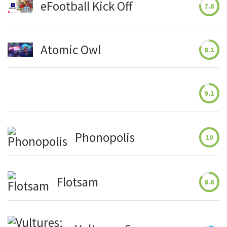
eFootball Kick Off
7.8
Atomic Owl
8.1
9.1
Phonopolis
10
Flotsam
8.6