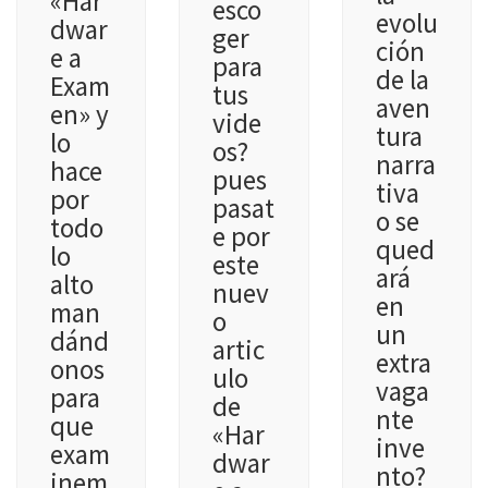
«Har
esco
evolu
dwar
ger
ción
e a
para
de la
Exam
tus
aven
en» y
vide
tura
lo
os?
narra
hace
pues
tiva
por
pasat
o se
todo
e por
qued
lo
este
ará
alto
nuev
en
man
o
un
dánd
artic
extra
onos
ulo
vaga
para
de
nte
que
«Har
inve
exam
dwar
nto?
inem