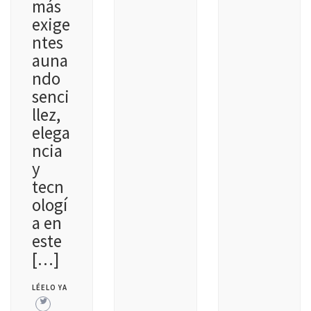
más
exige
ntes
auna
ndo
senci
llez,
elega
ncia
y
tecn
ologí
a en
este
[…]
LÉELO YA