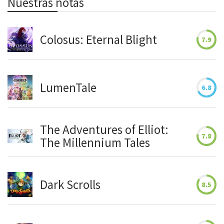
Nuestras notas
Colosus: Eternal Blight
7.9
LumenTale
6.8
The Adventures of Elliot:
7.8
The Millennium Tales
Dark Scrolls
8.5