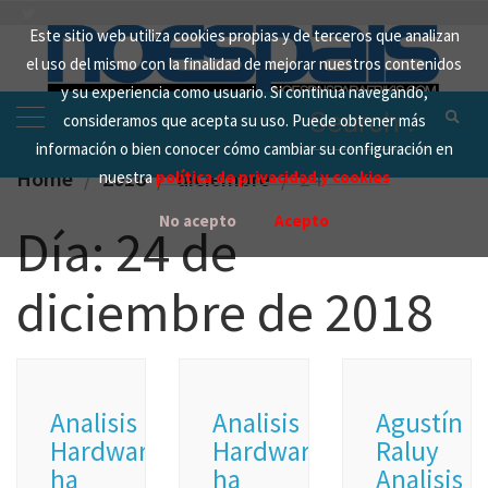
Skip
Este sitio web utiliza cookies propias y de terceros que analizan
to
el uso del mismo con la finalidad de mejorar nuestros contenidos
content
y su experiencia como usuario. Si continua navegando,
Search
consideramos que acepta su uso. Puede obtener más
for:
información o bien conocer cómo cambiar su configuración en
Home
2018
diciembre
24
nuestra
política de privacidad y cookies
No acepto
Acepto
Día:
24 de
diciembre de 2018
Analisis
Analisis
Agustín
Hardware
Hardware
Raluy
ha
ha
Analisis