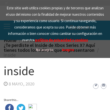
Skip
Este sitio web utiliza cookies propias y de terceros que analizan
to
el uso del mismo con la finalidad de mejorar nuestros contenidos
content
y su experiencia como usuario. Si continua navegando,
Search
consideramos que acepta su uso. Puede obtener más
for:
información o bien conocer cómo cambiar su configuración en
Home
Noticias
nuestra
política de privacidad y cookies
¿Te perdiste el Inside de Xbox Series X? Aquí
tienes todos los tráilers que se presentaron
No acepto
Acepto
inside
inside
8 MAYO, 2020
Share this...