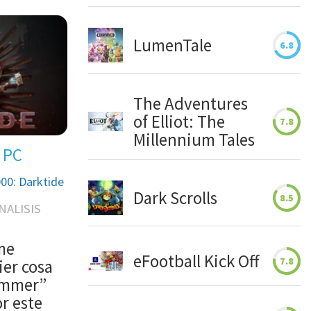
LumenTale
6.8
The Adventures
of Elliot: The
7.8
Millennium Tales
PC
00: Darktide
Dark Scrolls
8.5
NALISIS
me
eFootball Kick Off
7.8
er cosa
hammer”
r este