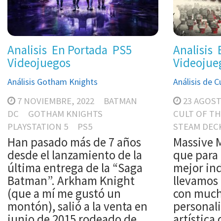
Analisis
En Portada
PS5
Analisis
Videojuegos
Videojue
Análisis Gotham Knights
Análisis de 
7 NOVIEMBRE, 2022
BATMAN
23 AGOST
DC
GOTHAM KNIGHTS
CULT OF TH
PLAYSTATION 5
PS5
STEAM DEC
Han pasado más de 7 años
Massive M
desde el lanzamiento de la
que para 
última entrega de la “Saga
mejor ind
Batman”. Arkham Knight
llevamos
(que a mí me gustó un
con much
montón), salió a la venta en
personali
junio de 2015 rodeado de
artística 