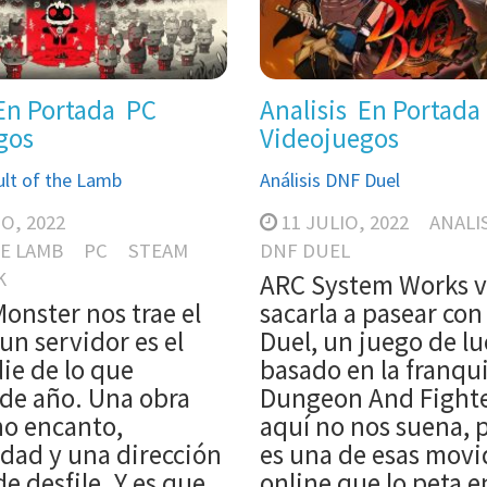
En Portada
PC
Analisis
En Portada
gos
Videojuegos
Cult of the Lamb
Análisis DNF Duel
O, 2022
11 JULIO, 2022
ANALI
E LAMB
PC
STEAM
DNF DUEL
K
ARC System Works v
onster nos trae el
sacarla a pasear con
un servidor es el
Duel, un juego de l
ie de lo que
basado en la franqu
 de año. Una obra
Dungeon And Fighte
o encanto,
aquí no nos suena, 
dad y una dirección
es una de esas movi
de desfile. Y es que
online que lo peta e