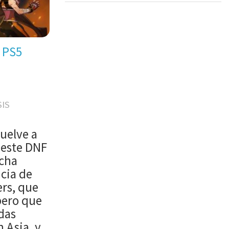
PS5
SIS
uelve a
 este DNF
ucha
icia de
rs, que
pero que
das
n Asia, y