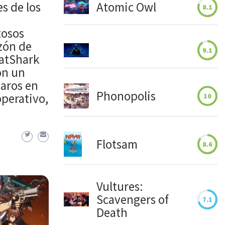
s de los
Atomic Owl
8.1
tosos
zón de
9.1
FatShark
on un
aros en
Phonopolis
perativo,
10
Flotsam
8.6
Vultures:
Scavengers of
7.1
Death