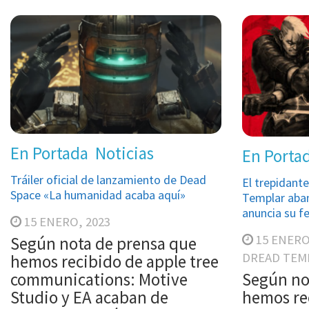
En Portada
Noticias
En Porta
Tráiler oficial de lanzamiento de Dead
El trepidante
Space «La humanidad acaba aquí»
Templar aban
anuncia su f
15 ENERO, 2023
15 ENERO
Según nota de prensa que
DREAD TEM
hemos recibido de apple tree
communications: Motive
Según no
Studio y EA acaban de
hemos re