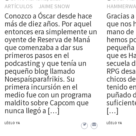
ARTÍCULOS
JAIME SNOW
HAMMERWAT
Conozco a Óscar desde hace
Gracias a
más de diez años. Por aquel
que nos h
entonces era simplemente un
mano de
oyente de Reserva de Maná
hemos po
que comenzaba a dar sus
pequeña j
primeros pasos en el
que es H
podcasting y que tenía un
secuela 
pequeño blog llamado
RPG desar
Noespaísparafrikis. Su
chicos de
primera incursión en el
tenido e
medio fue con un programa
puñado d
maldito sobre Capcom que
suficient
nunca llegó a […]
[…]
LÉELO YA
LÉELO YA