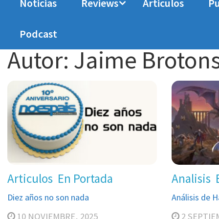
Noticias
Reviews
Articulos
Pu
Home
Jaime Brotons
Podcast
Autor:
Jaime Broton
Articulos
En Portada
Analisis
Diez años no son nada
Análisis de 
10 NOVIEMBRE, 2025
2 SEPTIE