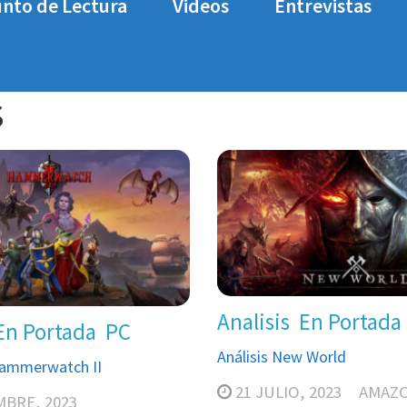
nto de Lectura
Videos
Entrevistas
s
Analisis
En Portada
En Portada
PC
Análisis New World
Hammerwatch II
21 JULIO, 2023
AMAZ
MBRE, 2023