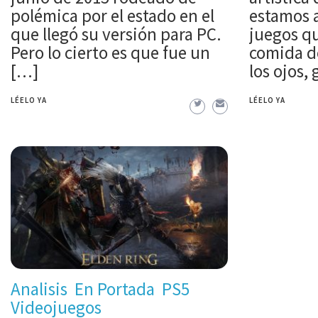
polémica por el estado en el
estamos 
que llegó su versión para PC.
juegos qu
Pero lo cierto es que fue un
comida de
[…]
los ojos, 
LÉELO YA
LÉELO YA
Analisis
En Portada
PS5
Videojuegos