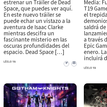
estrenar un Tráiler de Dead
Media: F
Space, que puedes ver aquí.
T19 Game
En este nuevo tráiler se
el trepid
puede echar un vistazo a la
demonios
aventura de Isaac Clarke
saldrá de
mientras descifra un
lanzamie
fascinante misterio en las
a través
oscuras profundidades del
Epic Game
espacio. Dead Space […]
enero. La
incluirá 
LÉELO YA
LÉELO YA