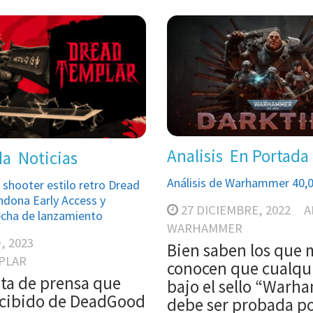
Analisis
En Portada
da
Noticias
Análisis de Warhammer 40,0
 shooter estilo retro Dread
dona Early Access y
27 DICIEMBRE, 2022
A
echa de lanzamiento
WARHAMMER
, 2023
Bien saben los que 
PLAR
conocen que cualqui
ta de prensa que
bajo el sello “War
cibido de DeadGood
debe ser probada po