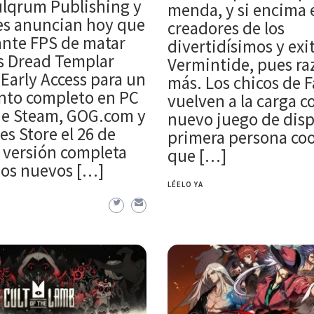
ulqrum Publishing y
menda, y si encima e
s anuncian hoy que
creadores de los
ante FPS de matar
divertidísimos y exi
 Dread Templar
Vermintide, pues ra
 Early Access para un
más. Los chicos de 
nto completo en PC
vuelven a la carga c
 de Steam, GOG.com y
nuevo juego de disp
s Store el 26 de
primera persona coo
 versión completa
que […]
dos nuevos […]
LÉELO YA