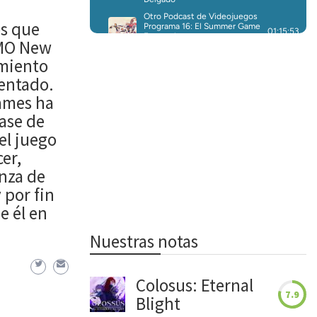
os que
MMO New
amiento
entado.
ames ha
base de
el juego
er,
nza de
 por fin
e él en
Nuestras notas
Colosus: Eternal
7.9
Blight