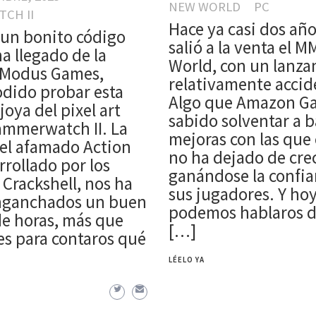
NEW WORLD
PC
CH II
Hace ya casi dos añ
 un bonito código
salió a la venta el 
a llegado de la
World, con un lanz
 Modus Games,
relativamente accid
dido probar esta
Algo que Amazon G
oya del pixel art
sabido solventar a 
ammerwatch II. La
mejoras con las que 
del afamado Action
no ha dejado de crec
rollado por los
ganándose la confia
 Crackshell, nos ha
sus jugadores. Y hoy
nganchados un buen
podemos hablaros d
e horas, más que
[…]
es para contaros qué
LÉELO YA