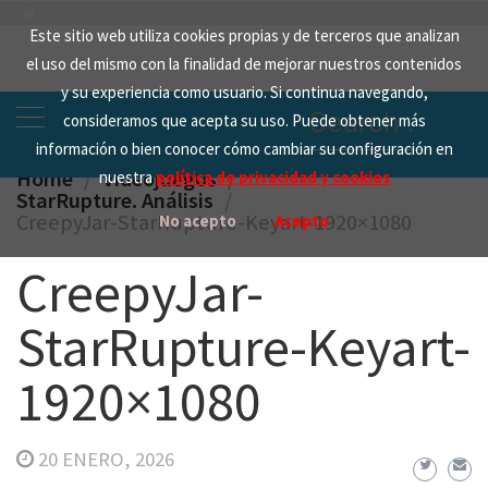
Skip
Este sitio web utiliza cookies propias y de terceros que analizan
to
el uso del mismo con la finalidad de mejorar nuestros contenidos
content
y su experiencia como usuario. Si continua navegando,
Search
consideramos que acepta su uso. Puede obtener más
for:
información o bien conocer cómo cambiar su configuración en
Home
Videojuegos
nuestra
política de privacidad y cookies
StarRupture. Análisis
CreepyJar-StarRupture-Keyart-1920×1080
No acepto
Acepto
CreepyJar-
StarRupture-Keyart-
1920×1080
20 ENERO, 2026