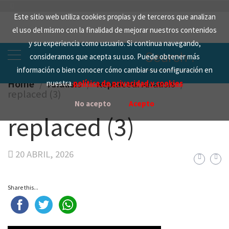
Skip
Este sitio web utiliza cookies propias y de terceros que analizan
to
el uso del mismo con la finalidad de mejorar nuestros contenidos
content
y su experiencia como usuario. Si continua navegando,
Search
consideramos que acepta su uso. Puede obtener más
for:
información o bien conocer cómo cambiar su configuración en
Home
Analisis
Replaced. Análisis
nuestra
política de privacidad y cookies
replaced (3)
No acepto
Acepto
replaced (3)
20 ABRIL, 2026
Share this...