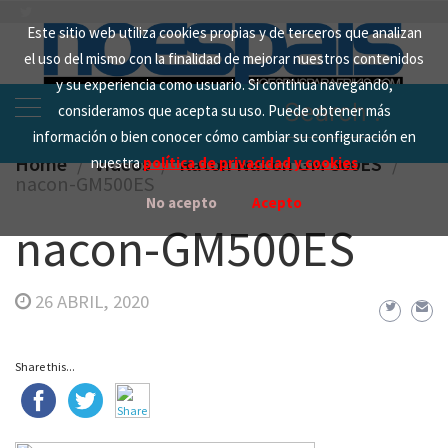
Skip
Este sitio web utiliza cookies propias y de terceros que analizan
to
el uso del mismo con la finalidad de mejorar nuestros contenidos
content
y su experiencia como usuario. Si continua navegando,
Search
consideramos que acepta su uso. Puede obtener más
for:
información o bien conocer cómo cambiar su configuración en
Home
Videos
Ratón Nacon GM 500ES
nuestra
política de privacidad y cookies
nacon-GM500ES
No acepto
Acepto
nacon-GM500ES
26 ABRIL, 2020
Share this...