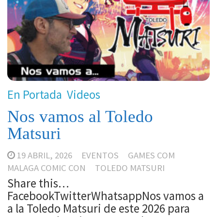
En Portada
Videos
Nos vamos al Toledo
Matsuri
19 ABRIL, 2026
EVENTOS
GAMES COM
MALAGA COMIC CON
TOLEDO MATSURI
Share this…
FacebookTwitterWhatsappNos vamos a
a la Toledo Matsuri de este 2026 para