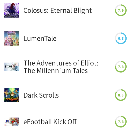
Colosus: Eternal Blight
7.9
LumenTale
6.8
The Adventures of Elliot:
7.8
The Millennium Tales
Dark Scrolls
8.5
eFootball Kick Off
7.8