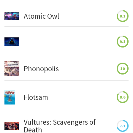
Atomic Owl
8.1
9.1
Phonopolis
10
Flotsam
8.6
Vultures: Scavengers of
7.1
Death