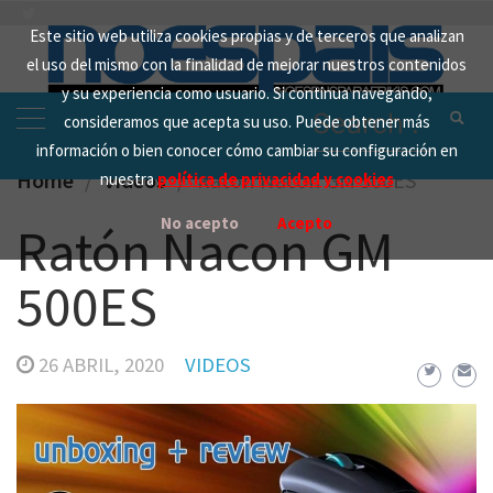
Skip
Este sitio web utiliza cookies propias y de terceros que analizan
to
el uso del mismo con la finalidad de mejorar nuestros contenidos
content
y su experiencia como usuario. Si continua navegando,
Search
consideramos que acepta su uso. Puede obtener más
for:
información o bien conocer cómo cambiar su configuración en
Home
Videos
Ratón Nacon GM 500ES
nuestra
política de privacidad y cookies
No acepto
Acepto
Ratón Nacon GM
500ES
26 ABRIL, 2020
VIDEOS