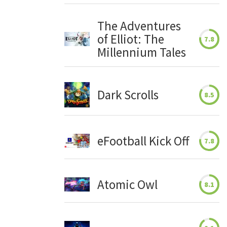
The Adventures
of Elliot: The
7.8
Millennium Tales
Dark Scrolls
8.5
eFootball Kick Off
7.8
Atomic Owl
8.1