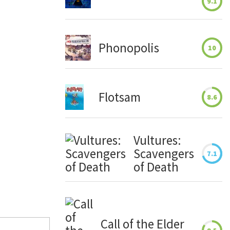
9.1
Phonopolis
10
Flotsam
8.6
Vultures:
Scavengers
7.1
of Death
Call of the Elder