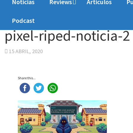
Noticias
Reviews
Articulos
Pu
Home
Noticias
Pixel Ripped 1995 en Oculus y 
Podcast
pixel-riped-noticia-2
15 ABRIL, 2020
Share this...