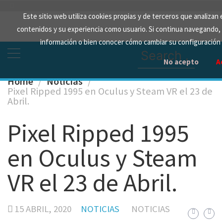
Skip
Este sitio web utiliza cookies propias y de terceros que analizan 
to
contenidos y su experiencia como usuario. Si continua navegando
content
información o bien conocer cómo cambiar su configuración
Search
for:
No acepto
A
Home
Noticias
Pixel Ripped 1995 en Oculus y Steam VR el 23 de
Abril.
Pixel Ripped 1995
en Oculus y Steam
VR el 23 de Abril.
15 ABRIL, 2020
NOTICIAS
NOTICIAS