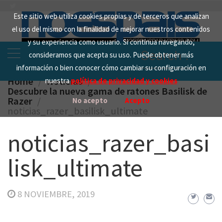
Skip
Este sitio web utiliza cookies propias y de terceros que analizan
to
el uso del mismo con la finalidad de mejorar nuestros contenidos
content
y su experiencia como usuario. Si continua navegando,
Search
consideramos que acepta su uso. Puede obtener más
for:
información o bien conocer cómo cambiar su configuración en
Home
Noticias
nuestra
política de privacidad y cookies
Descubre la nueva gama de ratones Basilisk de
Razer
No acepto
Acepto
noticias_razer_basilisk_ultimate
noticias_razer_basi
lisk_ultimate
8 NOVIEMBRE, 2019