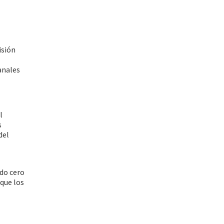
isión
anales
l
s
del
ndo cero
 que los