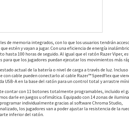
iles de memoria integrados, con lo que los usuarios tendrán acces
que estén y vayan a jugar. Con una eficiencia de energía inalámbri
 hasta 100 horas de seguido. Al igual que el ratón Razer Viper, es
es para que los jugadores puedan ejecutar los movimientos más rá
stado actual de la batería o nivel de carga a través de luz. Incluso
te con cable pueden conectarlo al cable Razer™ Speedflex que vien
da USB-A en la base del ratón para un control total y arrastre mín
te contar con 11 botones totalmente programables, incluido el ga
amos darle en juegos u ofimática. Equipado con 14 zonas de ilumin
programar individualmente gracias al software Chroma Studio,
lizado, los jugadores van a poder ajustar la resistencia de la rue
arte inferior del ratón.