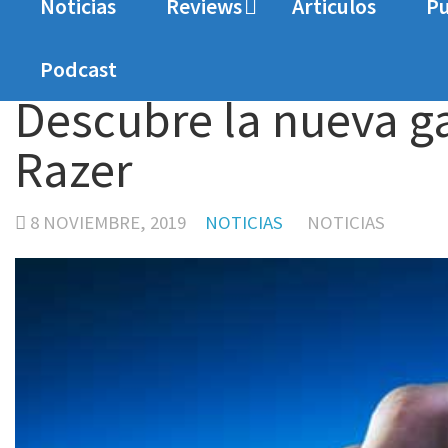
Noticias
Reviews
Articulos
Pu
Home
Noticias
Descubre la nueva gama de ra
Podcast
Descubre la nueva ga
Razer
8 NOVIEMBRE, 2019
NOTICIAS
NOTICIAS