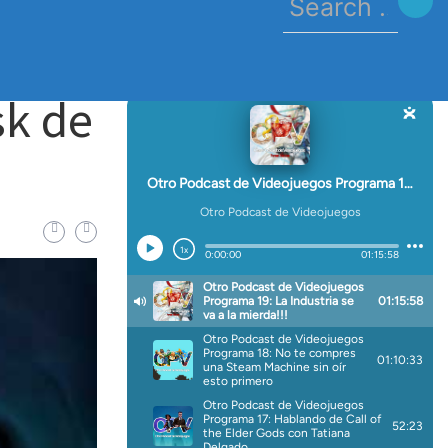
for:
sk de