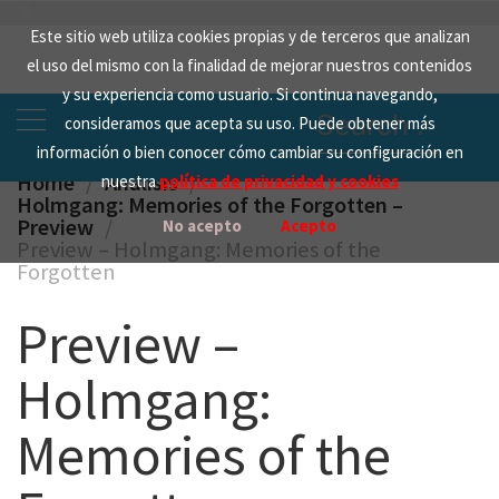
Skip
Este sitio web utiliza cookies propias y de terceros que analizan
to
el uso del mismo con la finalidad de mejorar nuestros contenidos
content
y su experiencia como usuario. Si continua navegando,
Search
consideramos que acepta su uso. Puede obtener más
for:
información o bien conocer cómo cambiar su configuración en
Home
Analisis
nuestra
política de privacidad y cookies
Holmgang: Memories of the Forgotten –
Preview
No acepto
Acepto
Preview – Holmgang: Memories of the
Forgotten
Preview –
Holmgang:
Memories of the