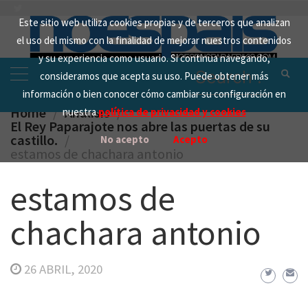
Skip
Este sitio web utiliza cookies propias y de terceros que analizan
to
el uso del mismo con la finalidad de mejorar nuestros contenidos
content
y su experiencia como usuario. Si continua navegando,
Search
consideramos que acepta su uso. Puede obtener más
for:
información o bien conocer cómo cambiar su configuración en
Home
Analisis
nuestra
política de privacidad y cookies
El Rey Paparajote nos abre las puertas de su
castillo.
No acepto
Acepto
estamos de chachara antonio
estamos de
chachara antonio
26 ABRIL, 2020