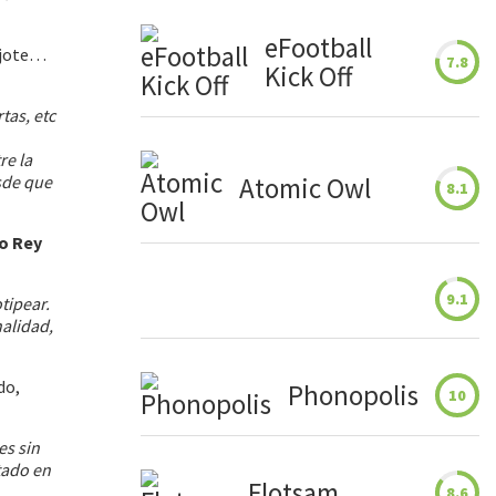
eFootball
ajote…
7.8
Kick Off
tas, etc
re la
sde que
Atomic Owl
8.1
o Rey
9.1
tipear.
nalidad,
do,
Phonopolis
10
es sin
tado en
Flotsam
8.6