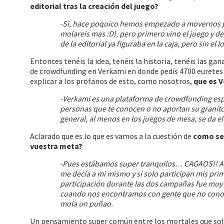
editorial tras la creación del juego?
-Si, hace poquico hemos empezado a movernos 
molareis mas :D), pero primero vino el juego y de
de la editorial ya figuraba en la caja, pero sin el
Entonces tenéis la idea, tenéis la historia, tenéis las g
de crowdfunding en Verkami en donde pedís 4700 euretes 
explicar a los profanos de esto, como nosotros,
que es 
-Verkami es una plataforma de crowdfunding es
personas que te conocen o no aportan su granito
general, al menos en los juegos de mesa, se da e
Aclarado que es lo que es vamos a la cuestión de
como se
vuestra meta?
-Pues estábamos super tranquilos… CAGAOS!! Así
me decía a mi mismo y si solo participan mis prim
participación durante las dos campañas fue muy 
cuando nos encontramos con gente que no conoce
mola un puñao.
Un pensamiento super común entre los mortales que solo 