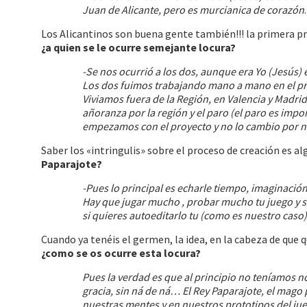
Juan de Alicante, pero es murcianica de corazón
.
Los Alicantinos son buena gente también!!! la primera p
¿a quien se le ocurre semejante locura?
-Se nos ocurrió a los dos, aunque era Yo (Jesús) e
Los dos fuimos trabajando mano a mano en el pr
Viviamos fuera de la Región, en Valencia y Madri
añoranza por la región y el paro (el paro es imp
empezamos con el proyecto y no lo cambio por 
Saber los «intringulis» sobre el proceso de creación es 
Paparajote?
-Pues lo principal es echarle tiempo, imaginación
Hay que jugar mucho , probar mucho tu juego y so
si quieres autoeditarlo tu (como es nuestro caso),
Cuando ya tenéis el germen, la idea, en la cabeza de que q
¿como se os ocurre esta locura?
Pues la verdad es que al principio no teníamos 
gracia, sin ná de ná… El Rey Paparajote, el mago 
nuestras mentes y en nuestros prototipos del j