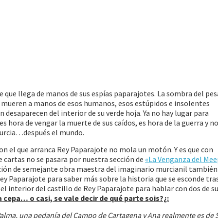
 que llega de manos de sus espías paparajotes. La sombra del pesa
s mueren a manos de esos humanos, esos estúpidos e insolentes
 desaparecen del interior de su verde hoja. Ya no hay lugar para
 es hora de vengar la muerte de sus caídos, es hora de la guerra y n
Murcia…después el mundo.
on el que arranca Rey Paparajote no mola un motón. Y es que con
e cartas no se pasara por nuestra sección de
«La Venganza del Mee
ación de semejante obra maestra del imaginario murcianil también
ey Paparajote para saber más sobre la historia que se esconde tras
el interior del castillo de Rey Paparajote para hablar con dos de s
 cepa… o casi, se vale decir de qué parte sois?¿:
a Palma, una pedanía del Campo de Cartagena y Ana realmente es de 