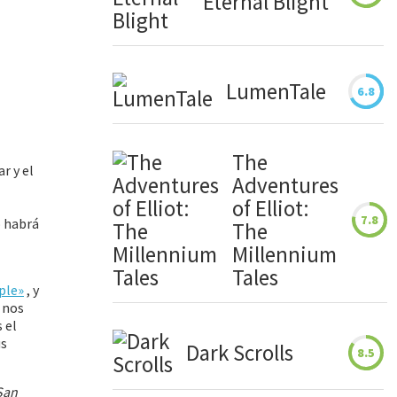
Eternal Blight
LumenTale
6.8
The
r y el
Adventures
of Elliot:
7.8
o habrá
The
Millennium
Tales
ple»
, y
 nos
 el
us
Dark Scrolls
8.5
San