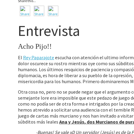
Share this...
Entrevista
Acho Pijo!!
El
Rey Paparajote
escucha con atención el ultimo informe
dolor oscurece su rostro mientras oye como sus súbdito
humanos. Los últimos resquicios de paciencia y compasión
diplomacia, es hora de liberar a su pueblo de la opresión,
misericordia para los humanos. Primero dominaremos 
Otra cosa no, pero no se puede negar que el argumento c
semejante lore era imposible que este pedazo de juego d
como no podía ser de otra forma e intrigados por la cre
hemos atrevido a solicitar una audiencia con el temible R
juego de cartas más murciano y nos han invitado a visitar 
súbditos más leales
Ana y Jesús, dos Murcianos de pura
-Buenas! Se vale xD Un servidor (Jesús) es de l