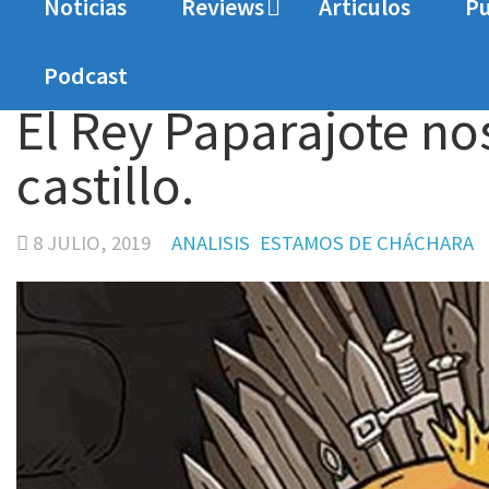
Noticias
Reviews
Articulos
Pu
Home
Analisis
El Rey Paparajote nos abre las 
Podcast
El Rey Paparajote no
castillo.
8 JULIO, 2019
ANALISIS
ESTAMOS DE CHÁCHARA