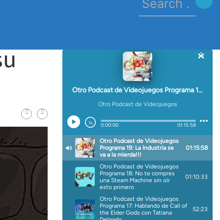
for:
su