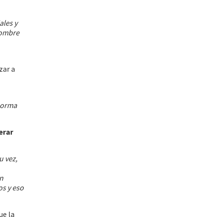
les y
nombre
zar a
 norma
erar
u vez,
en
s y eso
ue la