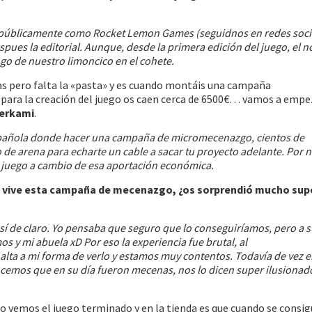
públicamente como Rocket Lemon Games (seguidnos en redes socia
spues la editorial. Aunque, desde la primera edición del juego, el 
 logo de nuestro limoncico en el cohete.
anas pero falta la «pasta» y es cuando montáis una campaña
para la creación del juego os caen cerca de 6500€… vamos a empe
Verkami
.
pañola donde hacer una campaña de micromecenazgo, cientos de
 de arena para echarte un cable a sacar tu proyecto adelante. Por
l juego a cambio de esa aportación económica.
 vive esta campaña de mecenazgo, ¿os sorprendió mucho sup
 de claro. Yo pensaba que seguro que lo conseguiríamos, pero a s
os y mi abuela xD Por eso la experiencia fue brutal, al
alta a mi forma de verlo y estamos muy contentos. Todavía de vez 
mos que en su día fueron mecenas, nos lo dicen super ilusionado
vemos el juego terminado y en la tienda es que cuando se consig