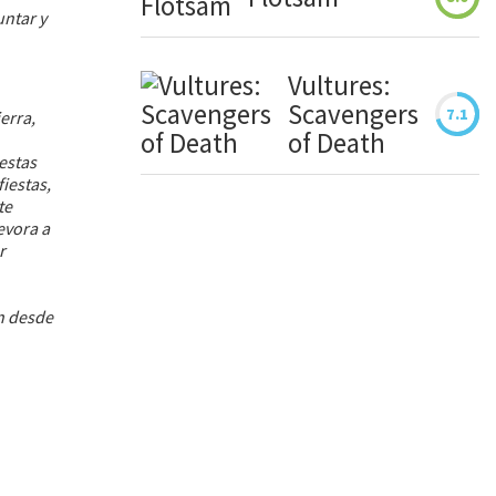
ntar y
Vultures:
Scavengers
7.1
erra,
of Death
estas
fiestas,
te
evora a
r
ón desde