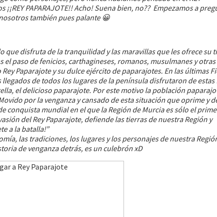
s ¡¡REY PAPARAJOTE!! Acho! Suena bien, no?? Empezamos a pregu
a nosotros también pues palante 😀
que disfruta de la tranquilidad y las maravillas que les ofrece su ti
as el paso de fenicios, carthagineses, romanos, musulmanes y otras
Rey Paparajote y su dulce ejército de paparajotes. En las últimas Fi
 llegados de todos los lugares de la península disfrutaron de estas 
lla, el delicioso paparajote. Por este motivo la población paparajo
 Movido por la venganza y cansado de esta situación que oprime y d
de conquista mundial en el que la Región de Murcia es sólo el prime
vasión del Rey Paparajote, defiende las tierras de nuestra Región y
e a la batalla!”
omía, las tradiciones, los lugares y los personajes de nuestra Regi
storia de venganza detrás, es un culebrón xD