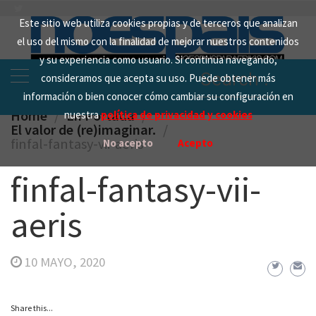
Skip
Este sitio web utiliza cookies propias y de terceros que analizan
to
el uso del mismo con la finalidad de mejorar nuestros contenidos
content
y su experiencia como usuario. Si continua navegando,
Search
consideramos que acepta su uso. Puede obtener más
for:
información o bien conocer cómo cambiar su configuración en
Home
En Portada
nuestra
política de privacidad y cookies
El valor de (re)imaginar.
finfal-fantasy-vii-aeris
No acepto
Acepto
finfal-fantasy-vii-
aeris
10 MAYO, 2020
Share this...