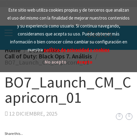
Skip
Este sitio web utiliza cookies propias y de terceros que analizan
to
el uso del mismo con la finalidad de mejorar nuestros contenidos
content
y su experiencia como usuario. Si continua navegando,
Search
consideramos que acepta su uso. Puede obtener más
for:
información o bien conocer cómo cambiar su configuración en
Home
Destacadas
nuestra
política de privacidad y cookies
Call of Duty: Black Ops 7. Análisis
BO7_Launch_CM_Capricorn_01
No acepto
Acepto
BO7_Launch_CM_C
apricorn_01
12 DICIEMBRE, 2025
Share this...