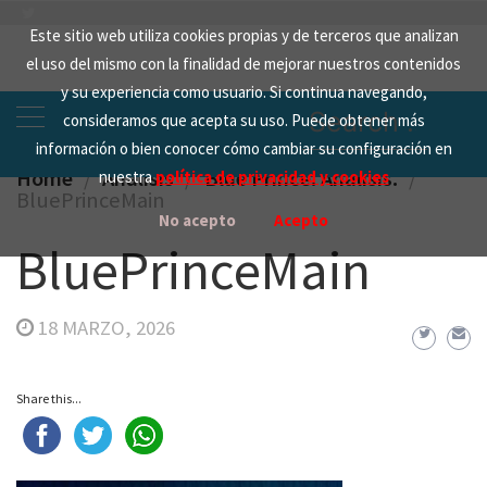
Skip
Este sitio web utiliza cookies propias y de terceros que analizan
to
el uso del mismo con la finalidad de mejorar nuestros contenidos
content
y su experiencia como usuario. Si continua navegando,
Search
consideramos que acepta su uso. Puede obtener más
for:
información o bien conocer cómo cambiar su configuración en
Home
Analisis
Blue Prince. Análisis.
nuestra
política de privacidad y cookies
BluePrinceMain
No acepto
Acepto
BluePrinceMain
18 MARZO, 2026
Share this...