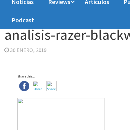
Noticias
Reviews
Articulos
Pu
Home
Analisis
Analizamos el teclado Razer
Podcast
analisis-razer-blac
30 ENERO, 2019
Share this...