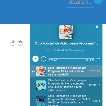
for:
sis-razer-blackwidow