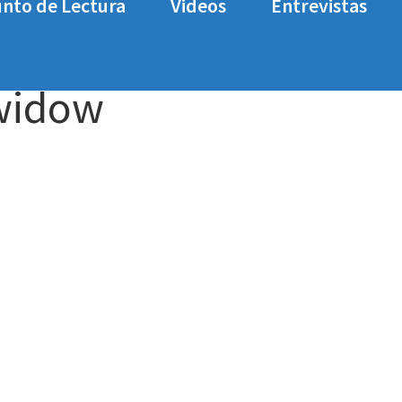
nto de Lectura
Videos
Entrevistas
 Blackwidow Tournament Edition Chroma v2
anali
kwidow