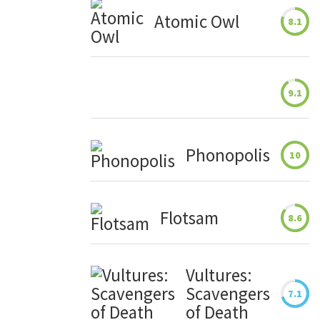
Atomic Owl
8.1
9.1
Phonopolis
10
Flotsam
8.6
Vultures:
Scavengers
7.1
of Death