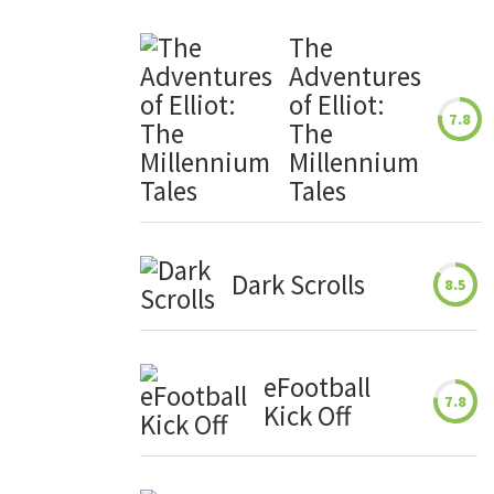
The
Adventures
of Elliot:
7.8
The
Millennium
Tales
Dark Scrolls
8.5
eFootball
7.8
Kick Off