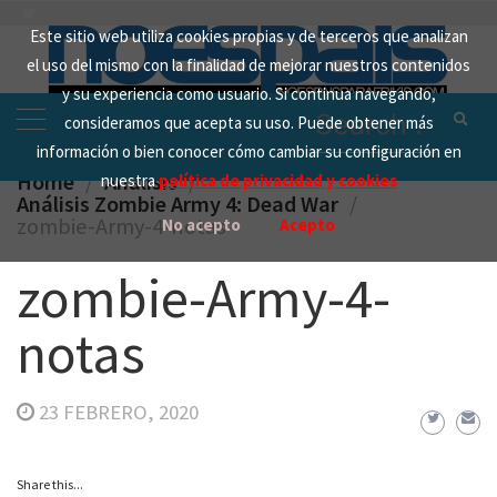
Skip
Este sitio web utiliza cookies propias y de terceros que analizan
to
el uso del mismo con la finalidad de mejorar nuestros contenidos
content
y su experiencia como usuario. Si continua navegando,
Search
consideramos que acepta su uso. Puede obtener más
for:
información o bien conocer cómo cambiar su configuración en
Home
Analisis
nuestra
política de privacidad y cookies
Análisis Zombie Army 4: Dead War
zombie-Army-4-notas
No acepto
Acepto
zombie-Army-4-
notas
23 FEBRERO, 2020
Share this...