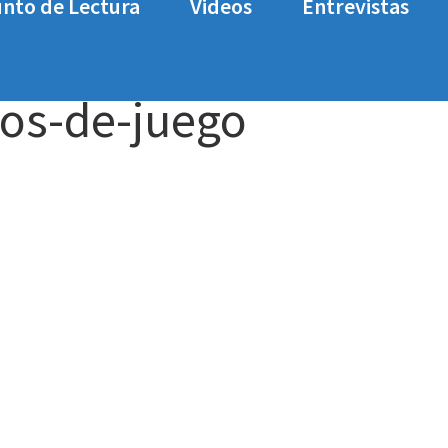
nto de Lectura
Videos
Entrevistas
 War
zombie-army-4-modos-de-juego
os-de-juego