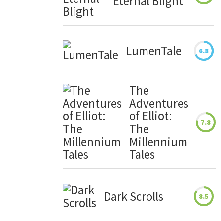
Eternal Blight
LumenTale
6.8
The
Adventures
of Elliot:
7.8
The
Millennium
Tales
Dark Scrolls
8.5