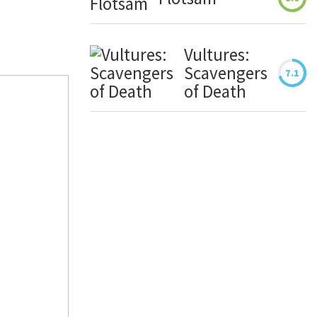
Vultures:
Scavengers
7.1
of Death