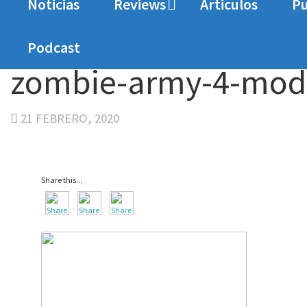
Noticias
Reviews
Articulos
Pu
Home
Analisis
Análisis Zombie Army 4: Dead
Podcast
zombie-army-4-mod
21 FEBRERO, 2020
Share this...