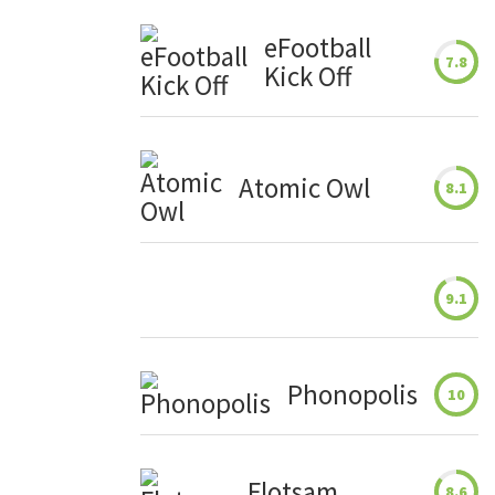
eFootball
7.8
Kick Off
Atomic Owl
8.1
9.1
Phonopolis
10
Flotsam
8.6