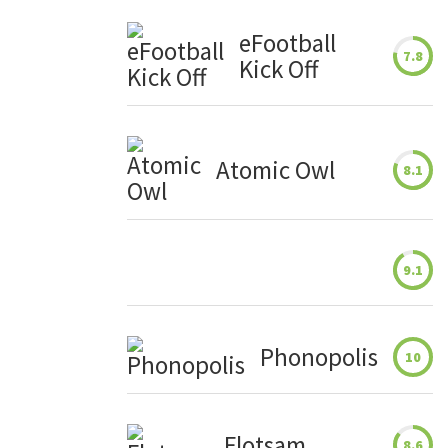
eFootball
7.8
Kick Off
Atomic Owl
8.1
9.1
Phonopolis
10
Flotsam
8.6