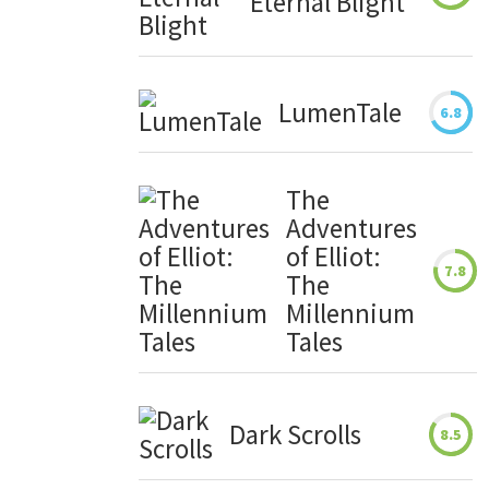
Eternal Blight
LumenTale
6.8
The
Adventures
of Elliot:
7.8
The
Millennium
Tales
Dark Scrolls
8.5