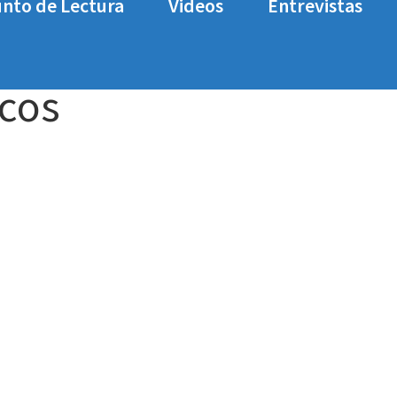
nto de Lectura
Videos
Entrevistas
 War
zombie-army-4-graficos
cos