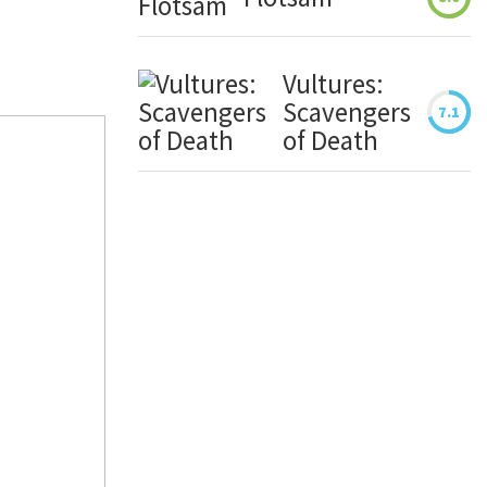
Vultures:
Scavengers
7.1
of Death