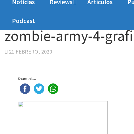
Noticias
Reviews
Articulos
Pu
Home
Analisis
Análisis Zombie Army 4: Dead
Podcast
zombie-army-4-grafi
21 FEBRERO, 2020
Share this...