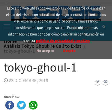
Skip
Este sitio web utiliza cookies propias y de terceros que analizan
to
el uso del mismo con la finalidad de mejorar nuestros contenidos
content
y su experiencia como usuario. Si continua navegando,
Search
consideramos que acepta su uso. Puede obtener más
for:
información o bien conocer cómo cambiar su configuración en
Home
Analisis
nuestra
política de privacidad y cookies
Análisis Tokyo Ghoul: re Call to Exist
tokyo-ghoul-1
No acepto
Acepto
tokyo-ghoul-1
22 DICIEMBRE, 2019
Share this...