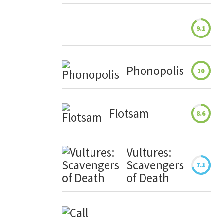
9.1
Phonopolis
10
Flotsam
8.6
Vultures:
Scavengers
7.1
of Death