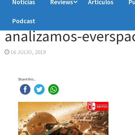
Noticias
Reviews
Articulos
Pu
Home
Analisis
Everspace: Stellar Edition
a
Podcast
analizamos-everspac
16 JULIO, 2019
Share this...