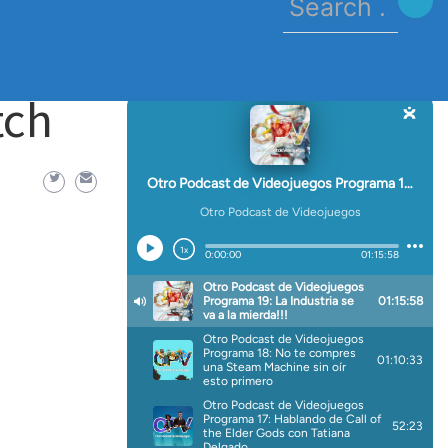
for:
tch