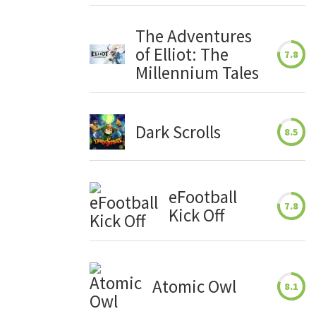
The Adventures
of Elliot: The
7.8
Millennium Tales
Dark Scrolls
8.5
eFootball
7.8
Kick Off
Atomic Owl
8.1