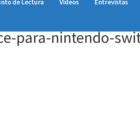
nto de Lectura
Videos
Entrevistas
nalizamos-everspace-para-nintendo-switch
e-para-nintendo-swi