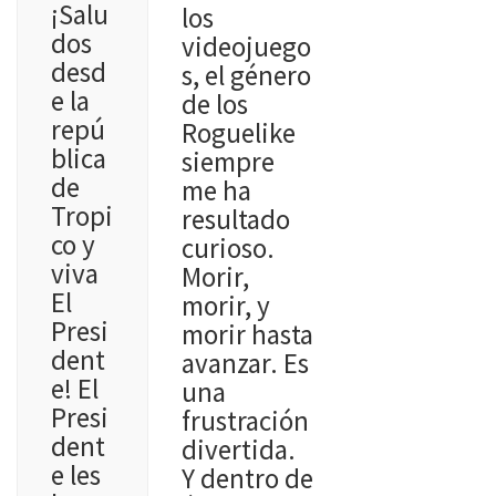
¡Salu
los
dos
videojuego
desd
s, el género
e la
de los
repú
Roguelike
blica
siempre
de
me ha
Tropi
resultado
co y
curioso.
viva
Morir,
El
morir, y
Presi
morir hasta
dent
avanzar. Es
e! El
una
Presi
frustración
dent
divertida.
e les
Y dentro de