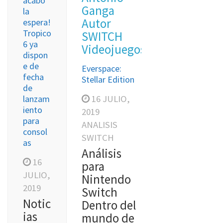
acabó
Ganga
la
Autor
espera!
Tropico
SWITCH
6 ya
Videojuegos
dispon
e de
Everspace:
fecha
Stellar Edition
de
16 JULIO,
lanzam
iento
2019
para
ANALISIS
consol
SWITCH
as
Análisis
16
para
JULIO,
Nintendo
2019
Switch
Notic
Dentro del
ias
mundo de