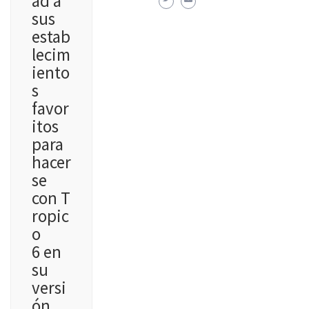
ad a
sus
estab
lecim
iento
s
favor
itos
para
hacer
se
con T
ropic
o
6 en
su
versi
ón