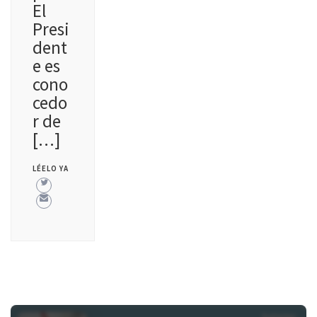
El
Presi
dent
e es
cono
cedo
r de
[…]
LÉELO YA