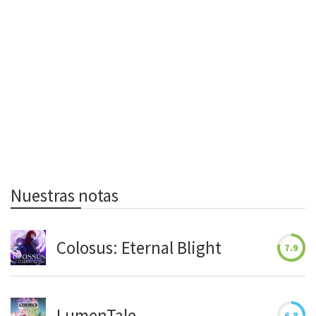
Nuestras notas
Colosus: Eternal Blight
7.9
LumenTale
6.8