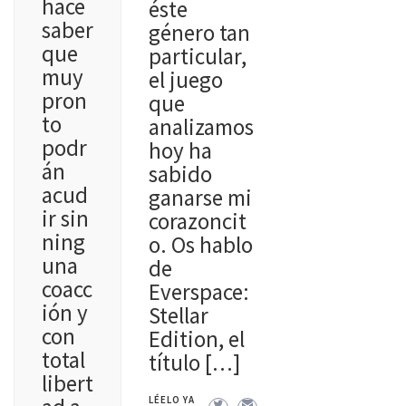
hace
éste
saber
género tan
que
particular,
muy
el juego
pron
que
to
analizamos
podr
hoy ha
án
sabido
acud
ganarse mi
ir sin
corazoncit
ning
o. Os hablo
una
de
coacc
Everspace:
ión y
Stellar
con
Edition, el
total
título […]
libert
LÉELO YA