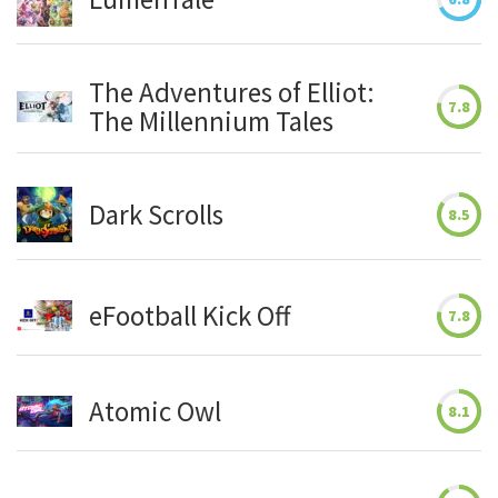
The Adventures of Elliot:
7.8
The Millennium Tales
Dark Scrolls
8.5
eFootball Kick Off
7.8
Atomic Owl
8.1