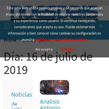
Skip
Este sitio web utiliza cookies propias y de terceros que analizan
to
el uso del mismo con la finalidad de mejorar nuestros contenidos
content
y su experiencia como usuario. Si continua navegando,
Search
consideramos que acepta su uso. Puede obtener más
for:
información o bien conocer cómo cambiar su configuración en
Home
2019
julio
16
nuestra
política de privacidad y cookies
No acepto
Acepto
Día:
16 de julio de
2019
Noticias
Analisis
¡Se
Antonio