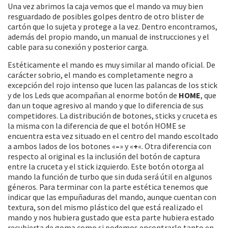
Una vez abrimos la caja vemos que el mando va muy bien
resguardado de posibles golpes dentro de otro blister de
cartón que lo sujeta y protege a la vez. Dentro encontramos,
además del propio mando, un manual de instrucciones y el
cable para su conexión y posterior carga.
Estéticamente el mando es muy similar al mando oficial. De
carácter sobrio, el mando es completamente negro a
excepción del rojo intenso que lucen las palancas de los stick
y de los Leds que acompañan al enorme botón de
HOME
, que
dan un toque agresivo al mando y que lo diferencia de sus
competidores. La distribución de botones, sticks y cruceta es
la misma con la diferencia de que el botón HOME se
encuentra esta vez situado en el centro del mando escoltado
a ambos lados de los botones «
–
» y «
+
«. Otra diferencia con
respecto al original es la inclusión del botón de captura
entre la cruceta y el stick izquierdo. Este botón otorga al
mando la función de turbo que sin duda será útil en algunos
géneros. Para terminar con la parte estética tenemos que
indicar que las empuñaduras del mando, aunque cuentan con
textura, son del mismo plástico del que está realizado el
mando y nos hubiera gustado que esta parte hubiera estado
recubierta de goma como si podemos encontrarlo tanto en