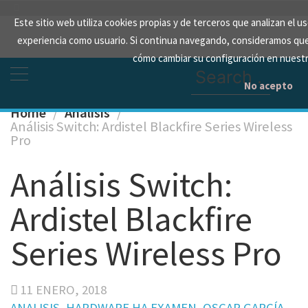
Skip
Este sitio web utiliza cookies propias y de terceros que analizan el 
to
experiencia como usuario. Si continua navegando, consideramos qu
content
cómo cambiar su configuración en nuest
Search
for:
No acepto
Home
Analisis
Análisis Switch: Ardistel Blackfire Series Wireless
Pro
Análisis Switch:
Ardistel Blackfire
Series Wireless Pro
11 ENERO, 2018
ANALISIS
HARDWARE HA EXAMEN
OSCAR GARCÍA