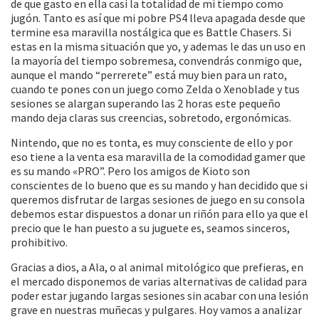
de que gasto en ella casi la totalidad de mi tiempo como
jugón. Tanto es así que mi pobre PS4 lleva apagada desde que
termine esa maravilla nostálgica que es Battle Chasers. Si
estas en la misma situación que yo, y ademas le das un uso en
la mayoría del tiempo sobremesa, convendrás conmigo que,
aunque el mando “perrerete” está muy bien para un rato,
cuando te pones con un juego como Zelda o Xenoblade y tus
sesiones se alargan superando las 2 horas este pequeño
mando deja claras sus creencias, sobretodo, ergonómicas.
Nintendo, que no es tonta, es muy consciente de ello y por
eso tiene a la venta esa maravilla de la comodidad gamer que
es su mando «PRO”. Pero los amigos de Kioto son
conscientes de lo bueno que es su mando y han decidido que si
queremos disfrutar de largas sesiones de juego en su consola
debemos estar dispuestos a donar un riñón para ello ya que el
precio que le han puesto a su juguete es, seamos sinceros,
prohibitivo.
Gracias a dios, a Ala, o al animal mitológico que prefieras, en
el mercado disponemos de varias alternativas de calidad para
poder estar jugando largas sesiones sin acabar con una lesión
grave en nuestras muñecas y pulgares. Hoy vamos a analizar