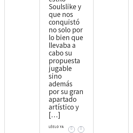
Seguro que
Soulslike y
para
también
que nos
marcar un
[…]
conquistó
antes y un
no solo por
[…]
LÉELO YA
lo bien que
LÉELO YA
llevaba a
cabo su
propuesta
jugable
sino
además
por su gran
apartado
artístico y
[…]
LÉELO YA