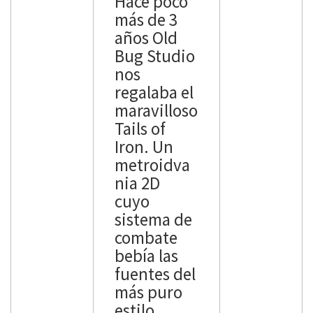
Hace poco
City of Lost
lanzamient
más de 3
Heaven,
o inicial en
años Old
debutaba
Xbox Series
Bug Studio
en consolas
X/S y PC en
nos
de 128 bits
mayo de
regalaba el
en plena
2024, el
maravilloso
edad
título ha
Tails of
dorada de
sido
Iron. Un
los juegos
aclamado
metroidva
de mundo
por su
nia 2D
abierto,
narrativa
cuyo
tras la gran
inmersiva
sistema de
irrupción
y su
combate
de Grand
impresiona
bebía las
Theft Auto
nte
fuentes del
III (2001),
apartado
más puro
que había
visual.
estilo
llegado