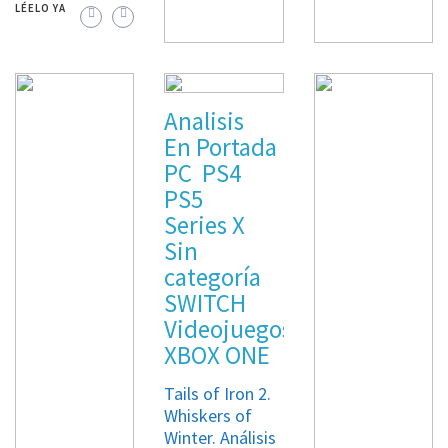
LÉELO YA
En Portada
En Portada
PC
PS5
Noticias
Analisis
Series X
Senua’s Saga:
En Portada
Videojuegos
Hellblade II
PC
PS4
llega a
Mafia: The Old
PS5
PlayStation 5
Country.
Series X
este verano con
Análisis
mejoras
Sin
exclusivas
27
categoría
AGOSTO,
SWITCH
22 MAYO,
2025
Videojuegos
2025
ANALISIS
XBOX ONE
ANALISIS
EL VIEJO
PS5
XBOX
Tails of Iron 2.
CONTINENTE
La
Whiskers of
MAFIA
Winter. Análisis
esperada