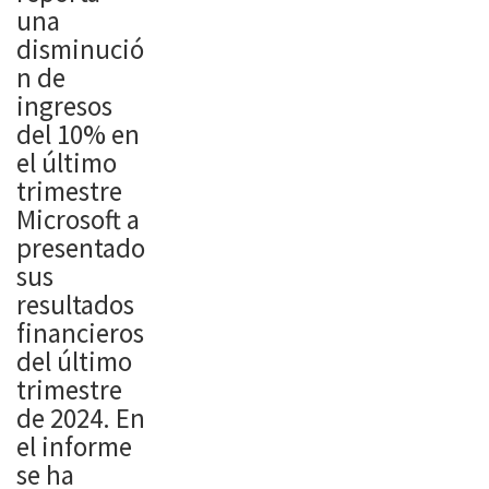
GAMES
Gaiden 2
una
SURVIVAL
Black o El
disminució
HORROR
regreso al
n de
SWITCH
hack and
ingresos
XBOX
Slash
del 10% en
He de
clásico La
el último
confesar
noche de
trimestre
que
23 de
Microsoft a
siempre he
Enero se
presentado
sido un
emitió el
sus
nostálgico
ultimo
resultados
de los
Developers
financieros
juegos que
Direct, el
del último
en los 90
formato
trimestre
bautizamo
elegido por
de 2024. En
s como
Xbox para
el informe
‘Survival
mostrar
se ha