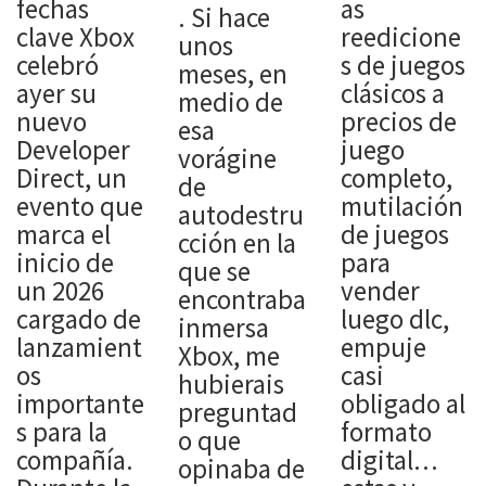
fechas
as
. Si hace
clave Xbox
reedicione
unos
celebró
s de juegos
meses, en
ayer su
clásicos a
medio de
nuevo
precios de
esa
Developer
juego
vorágine
Direct, un
completo,
de
evento que
mutilación
autodestru
marca el
de juegos
cción en la
inicio de
para
que se
un 2026
vender
encontraba
cargado de
luego dlc,
inmersa
lanzamient
empuje
Xbox, me
os
casi
hubierais
importante
obligado al
preguntad
s para la
formato
o que
compañía.
digital…
opinaba de