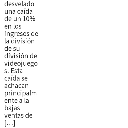
horror’. A
sus
desvelado
día de hoy
novedades
una caída
aún sigo
y avances
de un 10%
encontran
en algunos
en los
do refugio
de los
ingresos de
de vez en
títulos que
la división
cuando en
tiene
de su
las cámaras
pendientes
división de
fijas, los
de publicar
videojuego
controles
y que se
s. Esta
toscos y la
esta
caída se
escasez de
consolidan
achacan
munición.
do como el
principalm
Es por eso
formato
ente a la
que
preferido
bajas
cuando
por […]
ventas de
Post
[…]
LÉELO YA
Trauma fue