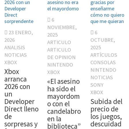
2026 con un
asesino no era
gracias por
Developer
el mayordomo
enseñarme
Direct
cómo no quiero
6
sorprendente
que me quieran
NOVIEMBRE,
23 ENERO,
6
2025
2026
OCTUBRE,
ARTICULO
ANALISIS
2025
ARTICULO
NOTICIAS
ARTÍCULOS
DE OPINION
XBOX
CONSOLAS
NINTENDO
NINTENDO
Xbox
XBOX
NOTICIAS
arranca
«El asesino
SONY
2026 con
ha sido el
XBOX
un
mayordom
Developer
Subida del
o con el
Direct lleno
precio de
candelabro
de
los juegos,
en la
sorpresas y
descuidad
biblioteca”