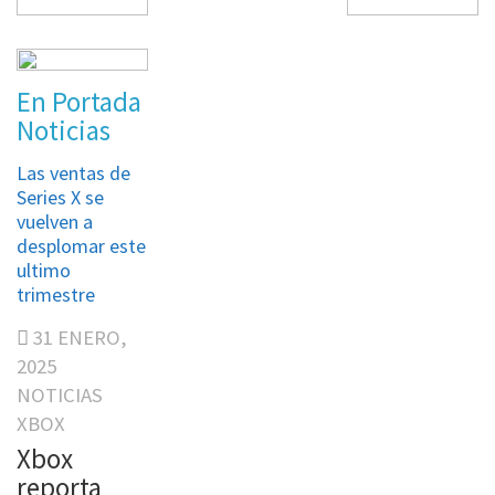
Analisis
Analisis
En Portada
En Portada
En Portada
PC
PS5
Series X
Noticias
Series X
Videojuegos
SWITCH
Las ventas de
Ninja Gaiden 2
Videojuegos
Series X se
Black. Análisis
vuelven a
Post Trauma.
10
desplomar este
Análisis.
ultimo
FEBRERO,
trimestre
19 MAYO,
2025
2025
ANALISIS
31 ENERO,
POST
NINJA
2025
TRAUMA
GAIDEN
NOTICIAS
PS5
SERIES X
XBOX
RAW FURY
XBOX
Xbox
RED SOUL
Ninja
reporta