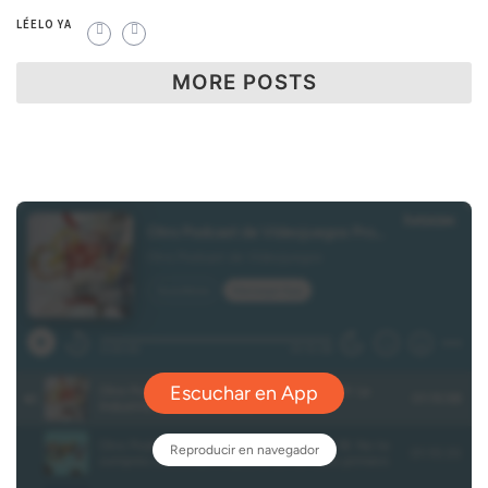
anunciado
LÉELO YA
y más […]
MORE POSTS
LÉELO YA