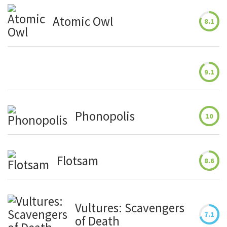
Atomic Owl
8.1
9.1
Phonopolis
10
Flotsam
8.6
Vultures: Scavengers
7.1
of Death