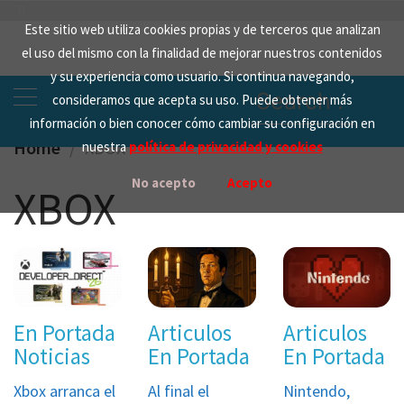
Skip
Este sitio web utiliza cookies propias y de terceros que analizan
to
el uso del mismo con la finalidad de mejorar nuestros contenidos
content
y su experiencia como usuario. Si continua navegando,
Search
consideramos que acepta su uso. Puede obtener más
for:
información o bien conocer cómo cambiar su configuración en
Home
XBOX
nuestra
política de privacidad y cookies
No acepto
Acepto
XBOX
En Portada
Articulos
Articulos
Noticias
En Portada
En Portada
Xbox arranca el
Al final el
Nintendo,