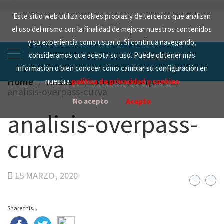
Skip
Este sitio web utiliza cookies propias y de terceros que analizan
to
el uso del mismo con la finalidad de mejorar nuestros contenidos
content
y su experiencia como usuario. Si continua navegando,
Search
consideramos que acepta su uso. Puede obtener más
for:
información o bien conocer cómo cambiar su configuración en
Home
Analisis
Análisis Overpass.
nuestra
política de privacidad y cookies
analisis-overpass-curva
No acepto
Acepto
analisis-overpass-
curva
15 MARZO, 2020
Share this...