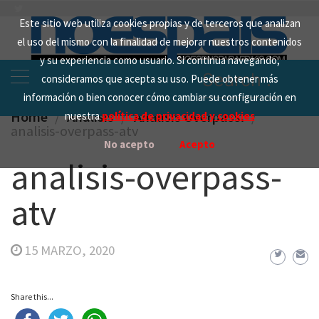
Skip
Este sitio web utiliza cookies propias y de terceros que analizan
to
el uso del mismo con la finalidad de mejorar nuestros contenidos
content
y su experiencia como usuario. Si continua navegando,
Search
consideramos que acepta su uso. Puede obtener más
for:
información o bien conocer cómo cambiar su configuración en
Home
Analisis
Análisis Overpass.
nuestra
política de privacidad y cookies
analisis-overpass-atv
No acepto
Acepto
analisis-overpass-
atv
15 MARZO, 2020
Share this...