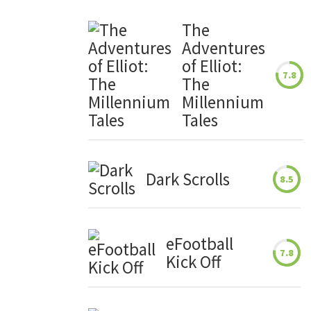
The
Adventures
of Elliot:
7.8
The
Millennium
Tales
Dark Scrolls
8.5
eFootball
7.8
Kick Off