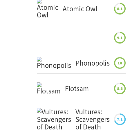
Atomic Owl
8.1
9.1
Phonopolis
10
Flotsam
8.6
Vultures:
Scavengers
7.1
of Death