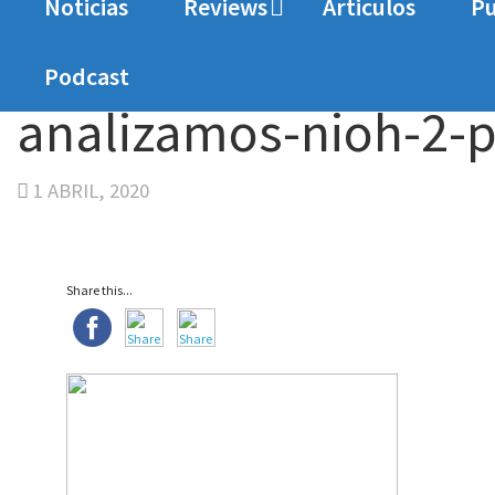
Noticias
Reviews
Articulos
Pu
Home
Analisis
Análisis NIOH 2
analizamos
Podcast
analizamos-nioh-2-
1 ABRIL, 2020
Share this...