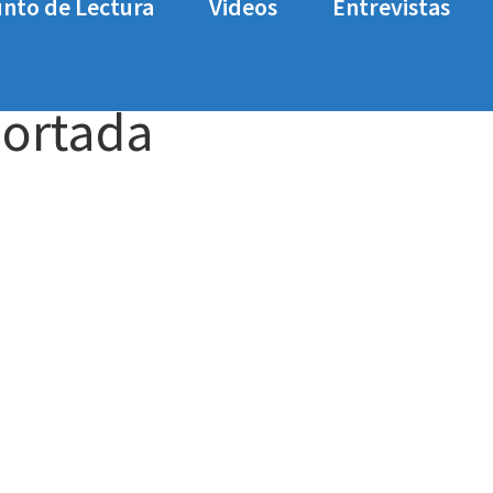
nto de Lectura
Videos
Entrevistas
-nioh-2-portada
portada