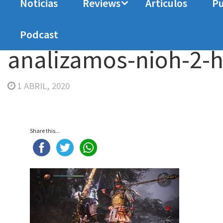
Noticias
Reviews
Articulos
Pu
Home
Analisis
Análisis NIOH 2
analizamos-
Podcast
analizamos-nioh-2-h
1 ABRIL, 2020
Share this...