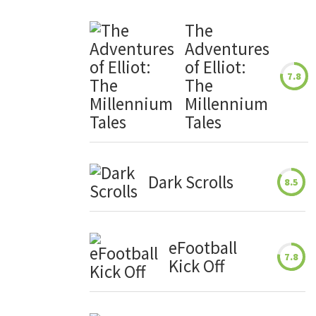
The
Adventures
of Elliot:
7.8
The
Millennium
Tales
Dark Scrolls
8.5
eFootball
7.8
Kick Off