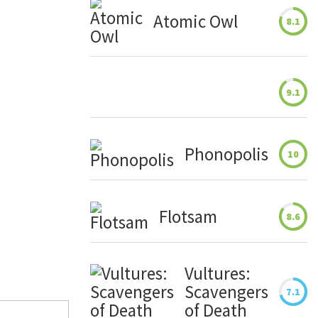
Atomic Owl
8.1
9.1
Phonopolis
10
Flotsam
8.6
Vultures:
Scavengers
7.1
of Death