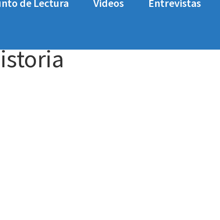
nto de Lectura
Videos
Entrevistas
nioh-2-historia
istoria