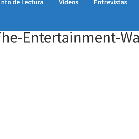
nto de Lectura
Videos
Entrevistas
tertainment Wars
Analisis-super-epic-The-Enter
-The-Entertainment-Wa