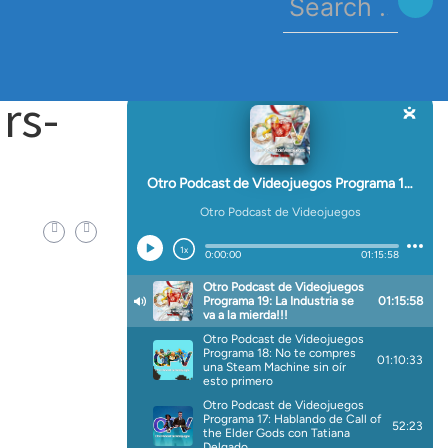
for:
tainment-Wars-combos
rs-