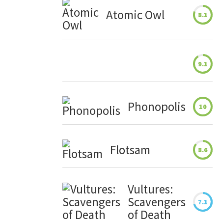
Atomic Owl
8.1
9.1
Phonopolis
10
Flotsam
8.6
Vultures:
Scavengers
7.1
of Death