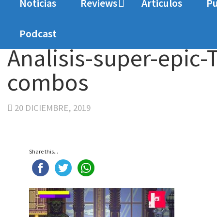
Noticias
Reviews
Articulos
Pu
Home
Analisis
Análisis de SuperEpic: The En
Podcast
Analisis-super-epic
combos
20 DICIEMBRE, 2019
Share this...