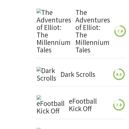
The
Adventures
of Elliot:
7.8
The
Millennium
Tales
Dark Scrolls
8.5
eFootball
7.8
Kick Off