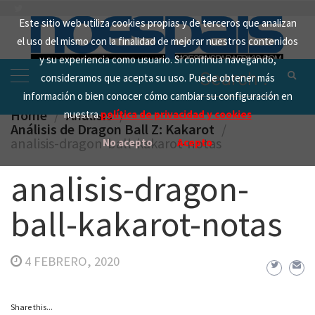
Skip
Este sitio web utiliza cookies propias y de terceros que analizan
to
el uso del mismo con la finalidad de mejorar nuestros contenidos
content
y su experiencia como usuario. Si continua navegando,
Search
consideramos que acepta su uso. Puede obtener más
for:
información o bien conocer cómo cambiar su configuración en
Home
Analisis
nuestra
política de privacidad y cookies
Análisis de Dragon Ball Z: Kakarot
analisis-dragon-ball-kakarot-notas
No acepto
Acepto
analisis-dragon-
ball-kakarot-notas
4 FEBRERO, 2020
Share this...