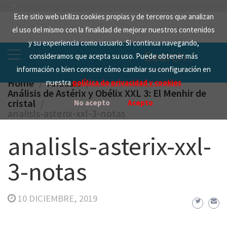
Skip
Este sitio web utiliza cookies propias y de terceros que analizan
to
el uso del mismo con la finalidad de mejorar nuestros contenidos
content
y su experiencia como usuario. Si continua navegando,
Search
consideramos que acepta su uso. Puede obtener más
for:
información o bien conocer cómo cambiar su configuración en
Home
Analisis
nuestra
política de privacidad y cookies
Análisis de Astérix y Obélix XXL 3: El Menhir de
cristal
No acepto
Acepto
analisls-asterix-xxl-3-notas
analisls-asterix-xxl-
3-notas
10 DICIEMBRE, 2019