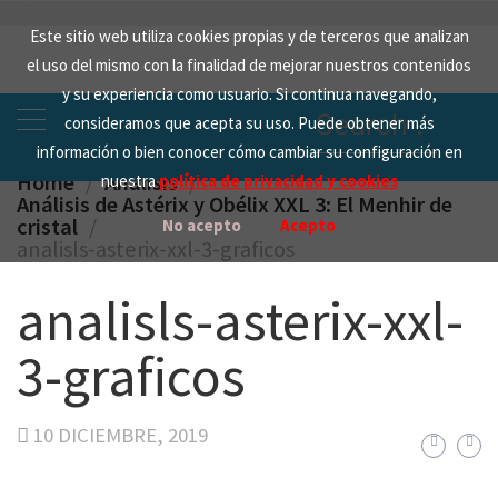
Skip
Este sitio web utiliza cookies propias y de terceros que analizan
to
el uso del mismo con la finalidad de mejorar nuestros contenidos
content
y su experiencia como usuario. Si continua navegando,
Search
consideramos que acepta su uso. Puede obtener más
for:
información o bien conocer cómo cambiar su configuración en
Home
Analisis
nuestra
política de privacidad y cookies
Análisis de Astérix y Obélix XXL 3: El Menhir de
cristal
No acepto
Acepto
analisls-asterix-xxl-3-graficos
analisls-asterix-xxl-
3-graficos
10 DICIEMBRE, 2019