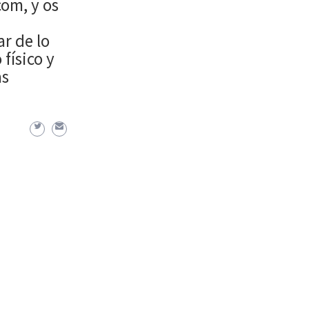
com, y os
r de lo
físico y
as