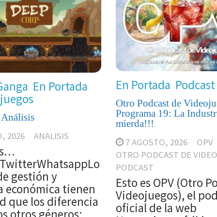
En Portada
Podcast
Ganga
En Portada
juegos
Otro Podcast de Videoj
Programa 19: La Industri
 Análisis
mierda!!!
, 2026
ANALISIS
7 AGOSTO, 2026
OPV
is…
OTRO PODCAST DE VIDE
TwitterWhatsappLo
PODCAST
de gestión y
Esto es OPV (Otro P
ia económica tienen
Videojuegos), el po
d que los diferencia
oficial de la web
s otros géneros: