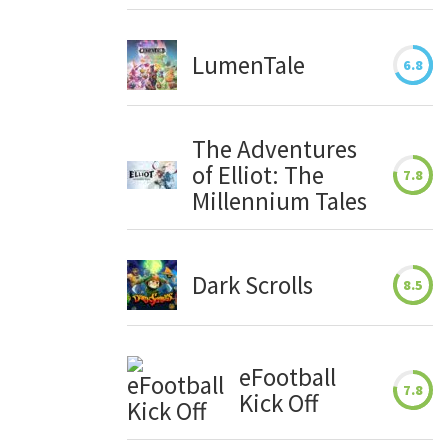
LumenTale
6.8
The Adventures
of Elliot: The
7.8
Millennium Tales
Dark Scrolls
8.5
eFootball
7.8
Kick Off