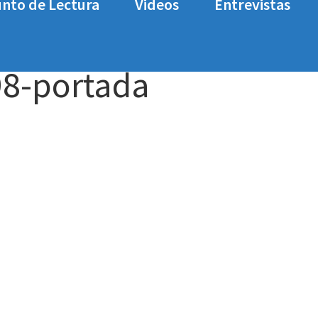
nto de Lectura
Videos
Entrevistas
lisis-daymare1998-portada
98-portada