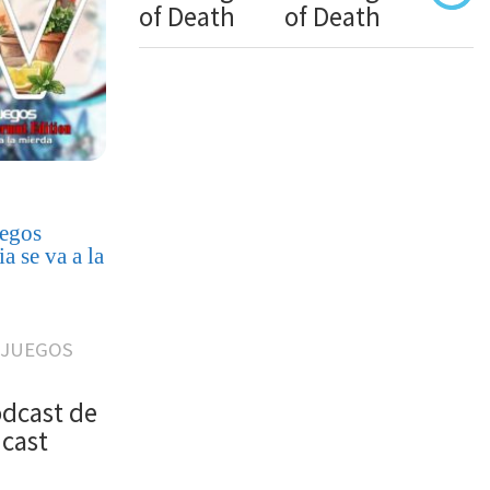
of Death
uegos
a se va a la
OJUEGOS
odcast de
dcast