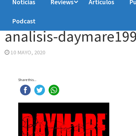
Noticias
Reviews
Articulos
Pu
Home
Analisis
Análisis Daymare: 1998
ana
Podcast
analisis-daymare19
10 MAYO, 2020
Share this...