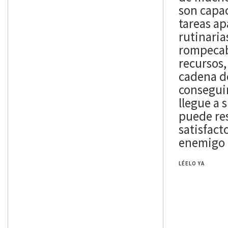
son capac
tareas a
rutinaria
rompecab
recursos,
cadena d
consegui
llegue a 
puede res
satisfact
enemigo 
LÉELO YA