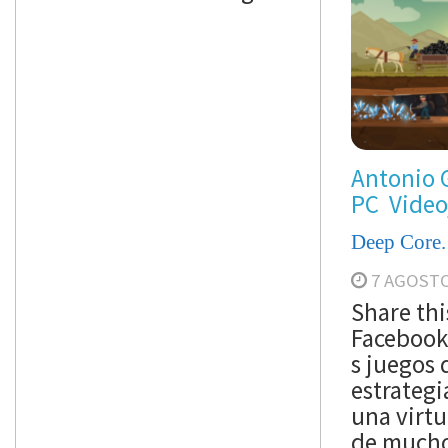
Antonio 
PC
Video
Deep Core.
7 AGOSTO
Share th
Facebook
s juegos 
estrateg
una virtu
de mucho