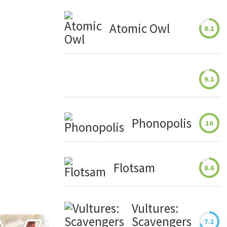
Atomic Owl
8.1
9.1
Phonopolis
10
Flotsam
8.6
Vultures:
Scavengers
7.1