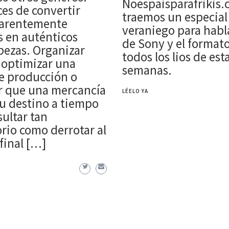
Noespaisparafrikis.
es de convertir
traemos un especial
parentemente
veraniego para habla
s en auténticos
de Sony y el formato 
ezas. Organizar
todos los lios de est
 optimizar una
semanas.
e producción o
r que una mercancía
LÉELO YA
su destino a tiempo
ultar tan
orio como derrotar al
final […]