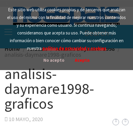
Skip
Este sitio web utiliza cookies propias y de terceros que analizan
to
el uso del mismo con la finalidad de mejorar nuestros contenidos
content
y su experiencia como usuario. Si continua navegando,
Search
consideramos que acepta su uso. Puede obtener más
for:
información o bien conocer cómo cambiar su configuración en
Home
Analisis
Análisis Daymare: 1998
nuestra
política de privacidad y cookies
analisis-daymare1998-graficos
No acepto
Acepto
analisis-
daymare1998-
graficos
10 MAYO, 2020