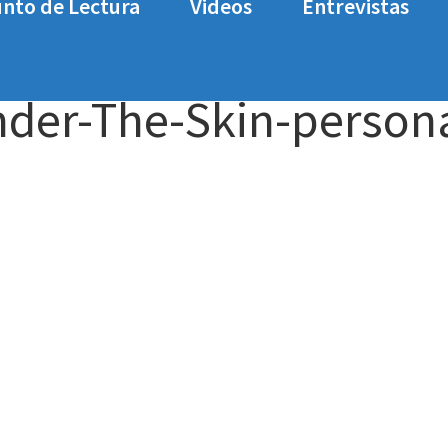
nto de Lectura
Videos
Entrevistas
kin.
analisis-Blacksad-Under-The-Skin-personaje
nder-The-Skin-person