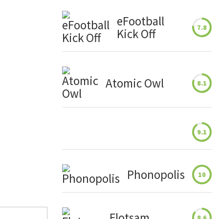
eFootball
7.8
Kick Off
Atomic Owl
8.1
9.1
Phonopolis
10
Flotsam
8.6