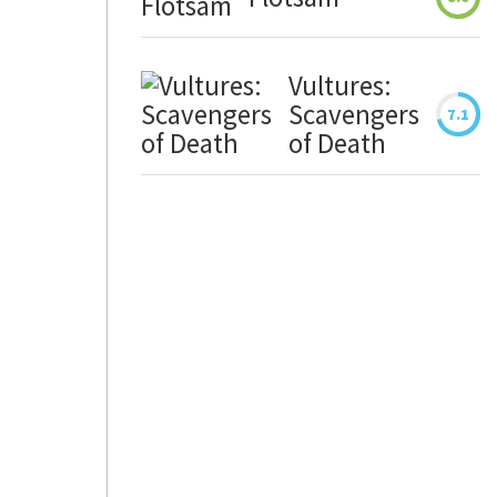
Vultures:
Scavengers
7.1
of Death