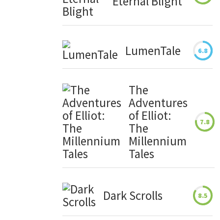
Eternal Blight
LumenTale
6.8
The
Adventures
of Elliot:
7.8
The
Millennium
Tales
Dark Scrolls
8.5