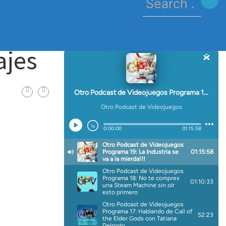
for:
s
ajes