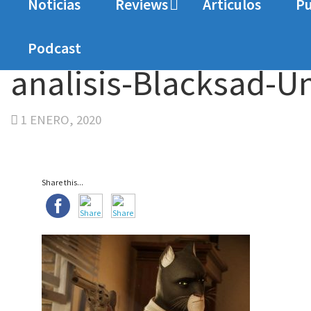
Noticias
Reviews
Articulos
Pu
Home
Analisis
Análisis Blacksad: Under The S
Podcast
analisis-Blacksad-U
1 ENERO, 2020
Share this...