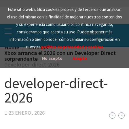
Skip
Este sitio web utiliza cookies propias y de terceros que analizan
to
el uso del mismo con la finalidad de mejorar nuestros contenidos
content
y su experiencia como usuario. Si continua navegando,
Search
consideramos que acepta su uso. Puede obtener más
for:
información o bien conocer cómo cambiar su configuración en
Home
Noticias
nuestra
política de privacidad y cookies
Xbox arranca el 2026 con un Developer Direct
sorprendente
No acepto
Acepto
developer-direct-2026
developer-direct-
2026
23 ENERO, 2026