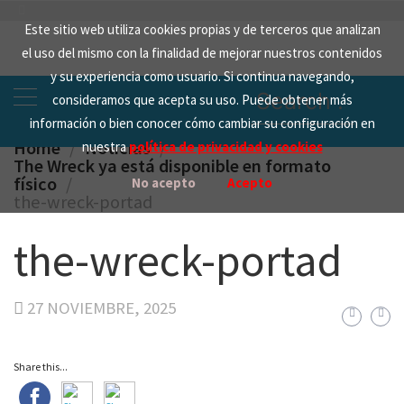
Skip
Este sitio web utiliza cookies propias y de terceros que analizan
to
el uso del mismo con la finalidad de mejorar nuestros contenidos
content
y su experiencia como usuario. Si continua navegando,
Search
consideramos que acepta su uso. Puede obtener más
for:
información o bien conocer cómo cambiar su configuración en
Home
Noticias
nuestra
política de privacidad y cookies
The Wreck ya está disponible en formato
físico
No acepto
Acepto
the-wreck-portad
the-wreck-portad
27 NOVIEMBRE, 2025
Share this...